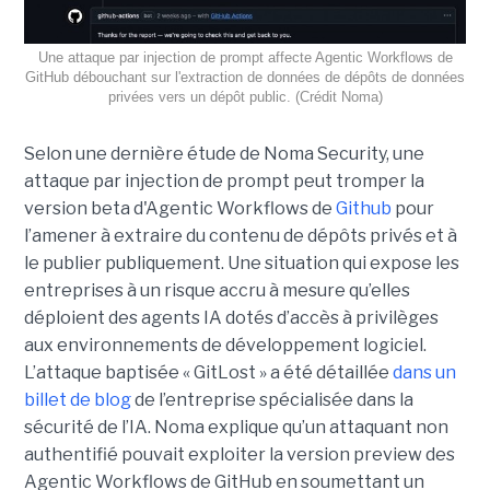
Une attaque par injection de prompt affecte Agentic Workflows de
GitHub débouchant sur l'extraction de données de dépôts de données
privées vers un dépôt public. (Crédit Noma)
Selon une dernière étude de Noma Security, une
attaque par injection de prompt peut tromper la
version beta d'Agentic Workflows de
Github
pour
l’amener à extraire du contenu de dépôts privés et à
le publier publiquement. Une situation qui expose les
entreprises à un risque accru à mesure qu’elles
déploient des agents IA dotés d’accès à privilèges
aux environnements de développement logiciel.
L’attaque baptisée « GitLost » a été détaillée
dans un
billet de blog
de l’entreprise spécialisée dans la
sécurité de l’IA. Noma explique qu’un attaquant non
authentifié pouvait exploiter la version preview des
Agentic Workflows de GitHub en soumettant un