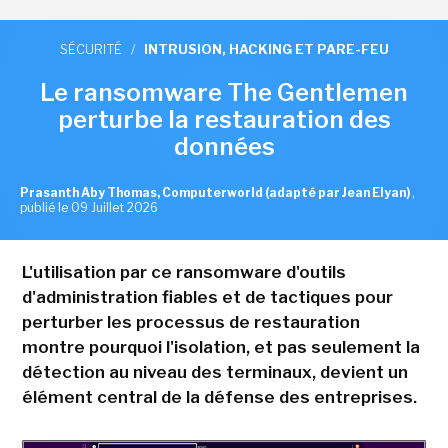
SÉCURITÉ
/
INTRUSION, HACKING ET PARE-FEU
Le ransomware The Gentlemen
perturbe la restauration des
données
Prasanth Aby Thomas, Computerworld (adapté par Jean Elyan)
,
publié le 09 Juillet 2026
L'utilisation par ce ransomware d'outils
d'administration fiables et de tactiques pour
perturber les processus de restauration
montre pourquoi l'isolation, et pas seulement la
détection au niveau des terminaux, devient un
élément central de la défense des entreprises.