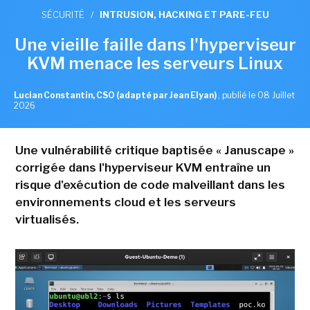
SÉCURITÉ
/
INTRUSION, HACKING ET PARE-FEU
Une vieille faille dans l'hyperviseur
KVM menace les serveurs Linux
Lucian Constantin, CSO (adapté par Jean Elyan)
,
publié le 08 Juillet
2026
Une vulnérabilité critique baptisée « Januscape »
corrigée dans l'hyperviseur KVM entraîne un
risque d'exécution de code malveillant dans les
environnements cloud et les serveurs
virtualisés.