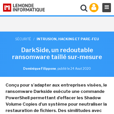
SÉCURITÉ
/
INTRUSION, HACKING ET PARE-FEU
DarkSide, un redoutable
ransomware taillé sur-mesure
Dominique Filippone
,
publié le 24 Aout 2020
Conçu pour s'adapter aux entreprises visées, le
ransomware Darkside exécute une commande
PowerShell permettant d'effacer les Shadow
Volume Copies d'un système pour neutraliser la
restauration de fichiers. Des similitudes avec