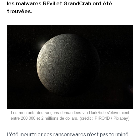
les malwares REvil et GrandCrab ont été
trouvées.
Les montants des rançons demandées via DarkSide s'élèveraient
entre 200 000 et 2 millions de dollars. (crédit : PIRO4D / Pixabay)
L'été meurtrier des ransomwares n'est pas terminé.