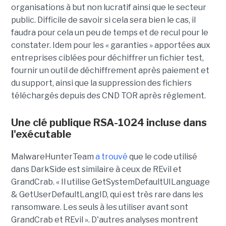
organisations à but non lucratif ainsi que le secteur
public. Difficile de savoir si cela sera bien le cas, il
faudra pour cela un peu de temps et de recul pour le
constater. Idem pour les « garanties » apportées aux
entreprises ciblées pour déchiffrer un fichier test,
fournir un outil de déchiffrement après paiement et
du support, ainsi que la suppression des fichiers
téléchargés depuis des CND TOR après réglement.
Une clé publique RSA-1024 incluse dans
l'exécutable
MalwareHunterTeam
a trouvé
que le code utilisé
dans DarkSide est similaire à ceux de REvil et
GrandCrab. « Il utilise GetSystemDefaultUILanguage
& GetUserDefaultLangID, qui est très rare dans les
ransomware. Les seuls à les utiliser avant sont
GrandCrab et REvil ». D'autres analyses montrent