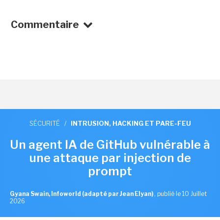
Commentaire
SÉCURITÉ
/
INTRUSION, HACKING ET PARE-FEU
Un agent IA de GitHub vulnérable à
une attaque par injection de
prompt
Gyana Swain, Infoworld (adapté par Jean Elyan)
,
publié le 10 Juillet
2026