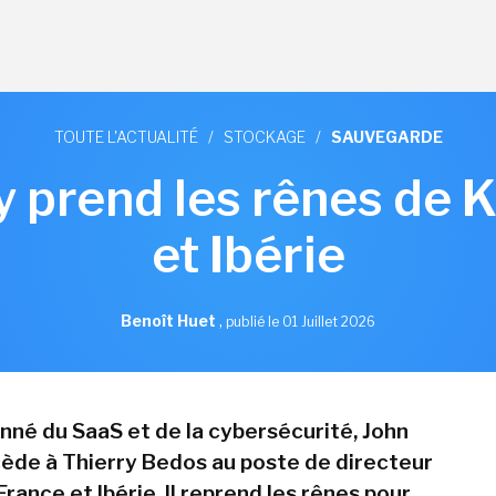
TOUTE L'ACTUALITÉ
/
STOCKAGE
/
SAUVEGARDE
 prend les rênes de 
et Ibérie
Benoît Huet
,
publié le 01 Juillet 2026
onné du SaaS et de la cybersécurité, John
ède à Thierry Bedos au poste de directeur
ance et Ibérie. Il reprend les rênes pour