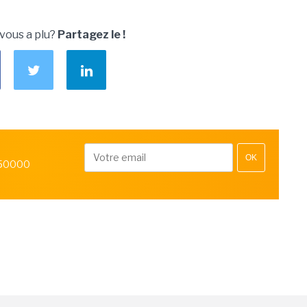
 vous a plu?
Partagez le !
OK
 50000