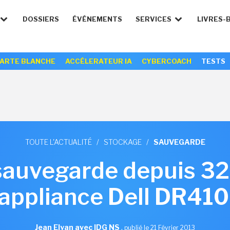
DOSSIERS
ÉVÉNEMENTS
SERVICES
LIVRES-
ARTE BLANCHE
ACCÉLERATEUR IA
CYBERCOACH
TESTS
TOUTE L'ACTUALITÉ
/
STOCKAGE
/
SAUVEGARDE
sauvegarde depuis 32 
'appliance Dell DR41
Jean Elyan avec IDG NS
,
publié le 21 Février 2013