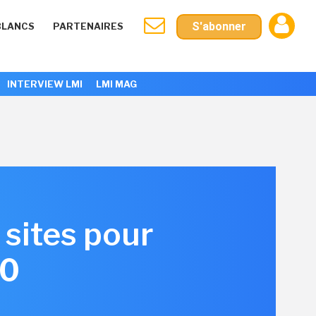
S'abonner
BLANCS
PARTENAIRES
INTERVIEW LMI
LMI MAG
sites pour
00