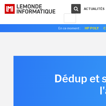
ACTUALITÉS
En ce moment :
HP POLY
C
Dédup et 
l