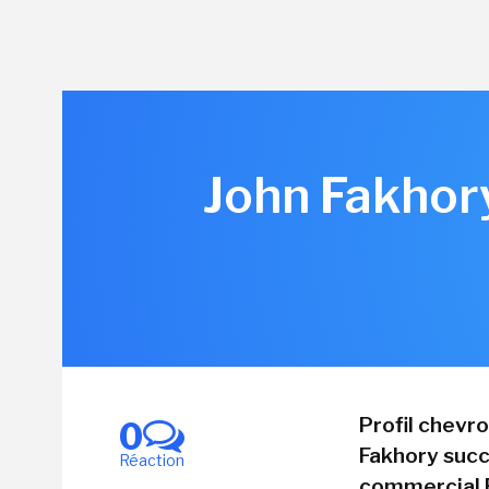
John Fakhory
Profil chevr
0
Fakhory succ
Réaction
commercial Fr