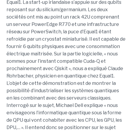
Equal1. La start-up irlandaise s’appuie sur des qubits
reposant sur du silicium/germanium. Les deux
sociétés ont mis au point un rack 42U comprenant
un serveur PowerEdge R770 et une infrastructure
réseau sur PowerSwitch, la puce d’Equal1 étant
refroidie par un cryostat miniaturisé. Il est capable de
fournir 6 qubits physiques avec une consommation
électrique maîtrisée. Sur la partie logicielle, « nous
sommes pour l’instant compatible Cuda-Q et
prochainement avec Qiskit », nous a expliqué Claude
Rohrbacher, physicien en quantique chez Equal1.
L’objet de cette démonstration est de montrer la
possibilité d’industrialiser les systèmes quantiques
en les combinant avec des serveurs classiques.
Interrogé sur le sujet, Michael Dell explique « nous
envisageons l’informatique quantique sous la forme
de QPU qui vont cohabiter avec les CPU, les GPU, les
DPU,… ». Il entend donc se positionner sur le sujet