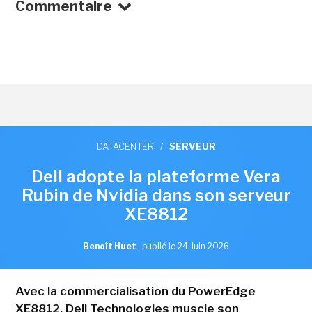
Commentaire
DATACENTER
/
SERVEUR
Dell adopte la plateforme Vera
Rubin de Nvidia dans son serveur
XE8812
Benoît Huet
,
publié le 24 Juin 2026
Avec la commercialisation du PowerEdge
XE8812, Dell Technologies muscle son