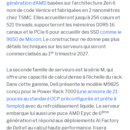
génération d’AMD
basées sur l’architecture Zen 6
nom de code Venice et fabriquées en 2 nanomètres
chez TSMC. Elles accueilleront jusqu’à 256 cœurs et
521 threads, supporteront les mémoires DDR5 16
canaux et le PCIe 6 pour accueillir des SSD
comme le
9650 de Micron
. Le constructeur ne donne pas plus
détails techniques sur les serveurs qui seront
er
commercialisés au 1
trimestre 2027.
La seconde famille de serveurs est la série M, qui
offre une capacité de calcul dense à l'échelle du rack.
Dans cette gamme, Dell présente le modèle M9825
conçu pour le Power Rack 7000 (
une armoire de 21
pouces au standard OCP préconfigurée et prête à
l’emploi
) avec du refroidissement liquide. Le serveur
ème
embarque lui aussi une puce AMD Epyc de 6
génération et répond aux déploiements AI Factory
de Dell et au calcul haute performance. Il sera