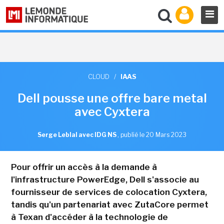
CLOUD
/
IAAS
Dell pousse une offre bare metal
avec Cyxtera
Serge Leblal avec IDG NS
,
publié le 20 Mars 2023
Pour offrir un accès à la demande à
l'infrastructure PowerEdge, Dell s'associe au
fournisseur de services de colocation Cyxtera,
tandis qu'un partenariat avec ZutaCore permet
à Texan d'accéder à la technologie de