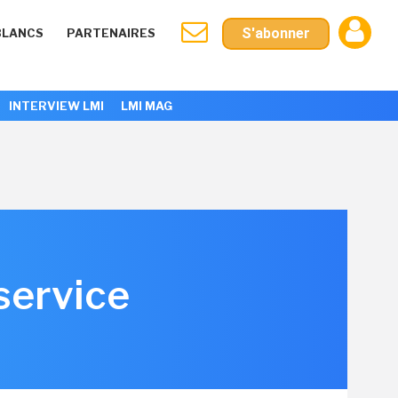
S'abonner
BLANCS
PARTENAIRES
INTERVIEW LMI
LMI MAG
 service