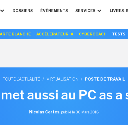
DOSSIERS
ÉVÉNEMENTS
SERVICES
LIVRES-
ARTE BLANCHE
ACCÉLERATEUR IA
CYBERCOACH
TESTS
TOUTE L'ACTUALITÉ
/
VIRTUALISATION
/
POSTE DE TRAVAIL
 met aussi au PC as a
Nicolas Certes
,
publié le 30 Mars 2018