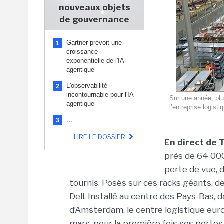
nouveaux objets
de gouvernance
Gartner prévoit une
1
croissance
exponentielle de l'IA
agentique
L'observabilité
2
incontournable pour l'IA
Sur une année, plu
agentique
l’entreprise logis
...
3
LIRE LE DOSSIER
En direct de 
près de 64 000
perte de vue, 
tournis. Posés sur ces racks géants, d
Dell. Installé au centre des Pays-Bas, d
d’Amsterdam, le centre logistique euro
mars, pour la première fois ses portes