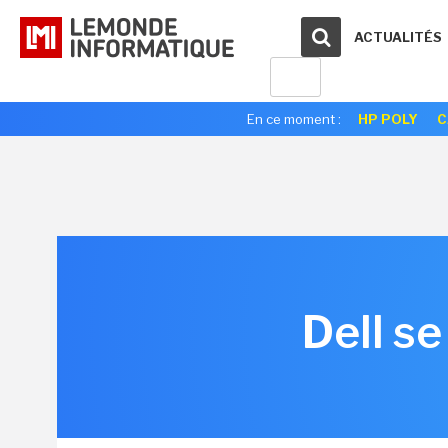
ACTUALITÉS
En ce moment :
HP POLY
C
Dell se