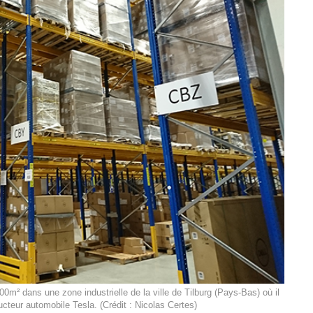
00m² dans une zone industrielle de la ville de Tilburg (Pays-Bas) où il
ucteur automobile Tesla. (Crédit : Nicolas Certes)