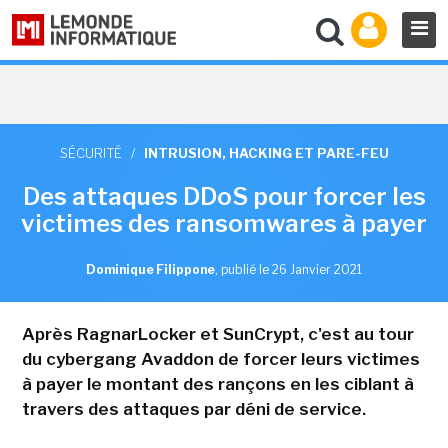
SÉCURITÉ
/
INTRUSION, HACKING ET PARE-FEU
Des attaques DDoS pour forcer les
victimes des ransomwares à payer
Dominique Filippone
,
publié le 26 Janvier 2021
Après RagnarLocker et SunCrypt, c'est au tour
du cybergang Avaddon de forcer leurs victimes
à payer le montant des rançons en les ciblant à
travers des attaques par déni de service.