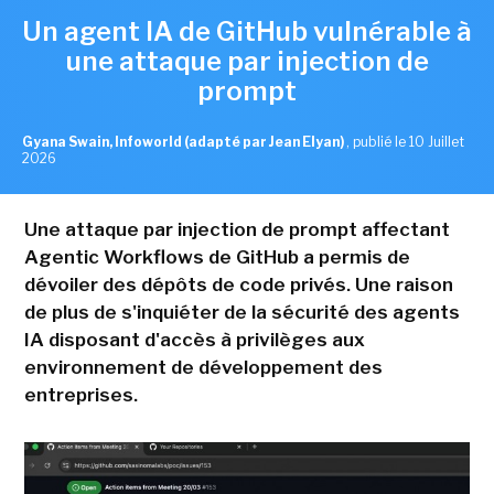
Un agent IA de GitHub vulnérable à
une attaque par injection de
prompt
Gyana Swain, Infoworld (adapté par Jean Elyan)
,
publié le 10 Juillet
2026
Une attaque par injection de prompt affectant
Agentic Workflows de GitHub a permis de
dévoiler des dépôts de code privés. Une raison
de plus de s'inquiéter de la sécurité des agents
IA disposant d'accès à privilèges aux
environnement de développement des
entreprises.