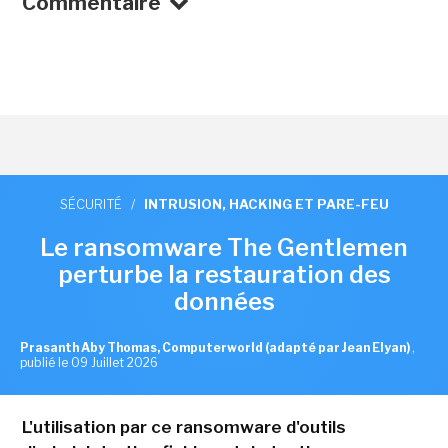
Commentaire
SÉCURITÉ
/
INTRUSION, HACKING ET PARE-FEU
Le ransomware The Gentlemen
perturbe la restauration des
données
Prasanth Aby Thomas, Computerworld (adapté par Jean Elyan)
,
publié le 09 Juillet 2026
L'utilisation par ce ransomware d'outils