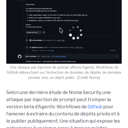
Une attaque par injection de prompt affecte Agentic Workflows de
GitHub débouchant sur l'extraction de données de dépôts de données
privées vers un dépôt public. (Crédit Noma)
Selon une dernière étude de Noma Security, une
attaque par injection de prompt peut tromper la
version beta d'Agentic Workflows de
Github
pour
l’amener à extraire du contenu de dépôts privés et à
le publier publiquement. Une situation qui expose les