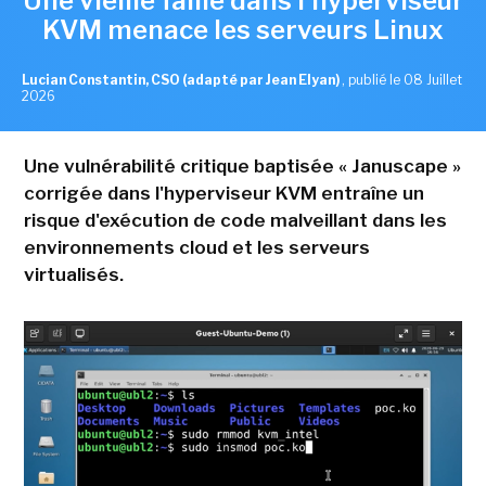
Une vieille faille dans l'hyperviseur
KVM menace les serveurs Linux
Lucian Constantin, CSO (adapté par Jean Elyan)
,
publié le 08 Juillet
2026
Une vulnérabilité critique baptisée « Januscape »
corrigée dans l'hyperviseur KVM entraîne un
risque d'exécution de code malveillant dans les
environnements cloud et les serveurs
virtualisés.