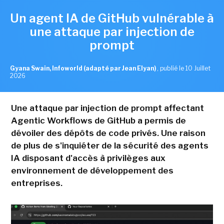
Un agent IA de GitHub vulnérable à
une attaque par injection de
prompt
Gyana Swain, Infoworld (adapté par Jean Elyan)
,
publié le 10 Juillet
2026
Une attaque par injection de prompt affectant
Agentic Workflows de GitHub a permis de
dévoiler des dépôts de code privés. Une raison
de plus de s'inquiéter de la sécurité des agents
IA disposant d'accès à privilèges aux
environnement de développement des
entreprises.