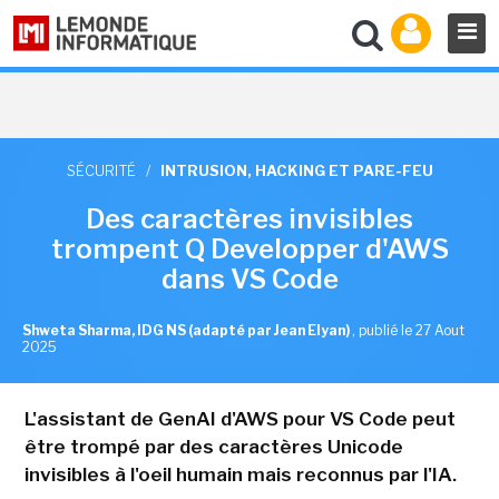
SÉCURITÉ
/
INTRUSION, HACKING ET PARE-FEU
Des caractères invisibles
trompent Q Developper d'AWS
dans VS Code
Shweta Sharma, IDG NS (adapté par Jean Elyan)
,
publié le 27 Aout
2025
L'assistant de GenAI d'AWS pour VS Code peut
être trompé par des caractères Unicode
invisibles à l'oeil humain mais reconnus par l'IA.