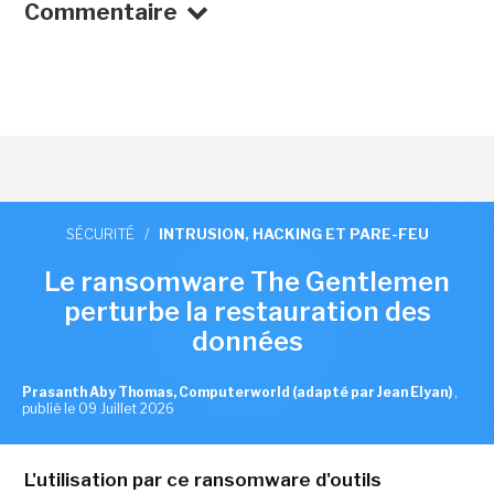
Commentaire
SÉCURITÉ
/
INTRUSION, HACKING ET PARE-FEU
Le ransomware The Gentlemen
perturbe la restauration des
données
Prasanth Aby Thomas, Computerworld (adapté par Jean Elyan)
,
publié le 09 Juillet 2026
L'utilisation par ce ransomware d'outils