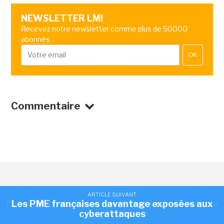
NEWSLETTER LMI
Recevez notre newsletter comme plus de 50000
abonnés
OK
Commentaire
ARTICLE SUIVANT
ARTICLE SUIVANT
Des agents IA piégés par l'injection indirecte de
Les PME françaises davantage exposées aux
SÉCURITÉ
/
INTRUSION, HACKING ET PARE-FEU
cyberattaques
prompts