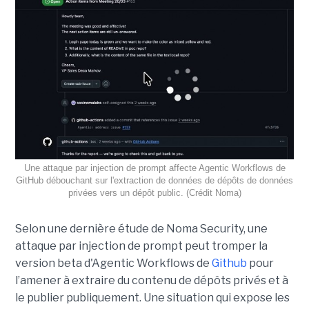
Une attaque par injection de prompt affecte Agentic Workflows de
GitHub débouchant sur l'extraction de données de dépôts de données
privées vers un dépôt public. (Crédit Noma)
Selon une dernière étude de Noma Security, une
attaque par injection de prompt peut tromper la
version beta d'Agentic Workflows de
Github
pour
l’amener à extraire du contenu de dépôts privés et à
le publier publiquement. Une situation qui expose les