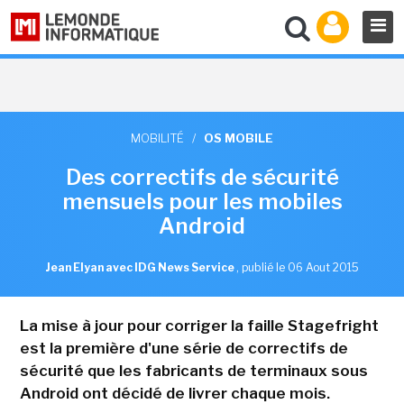
MOBILITÉ
/
OS MOBILE
Des correctifs de sécurité
mensuels pour les mobiles
Android
Jean Elyan avec IDG News Service
,
publié le 06 Aout 2015
La mise à jour pour corriger la faille Stagefright
est la première d'une série de correctifs de
sécurité que les fabricants de terminaux sous
Android ont décidé de livrer chaque mois.