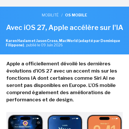
MOBILITÉ
/
OS MOBILE
Avec iOS 27, Apple accélère sur l'IA
Karen Haslam et Jason Cross, MacWorld (adapté par Dominique
Filippone)
,
publié le 09 Juin 2026
Apple a officiellement dévoilé les dernières
évolutions d'iOS 27 avec un accent mis sur les
fonctions IA dont certaines comme Siri AI ne
seront pas disponibles en Europe. L'OS mobile
comprend également des améliorations de
performances et de design.