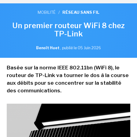
MOBILITÉ
/
RÉSEAU SANS FIL
Un premier routeur WiFi 8 chez
TP-Link
Benoît Huet
,
publié le 05 Juin 2026
Basée sur la norme IEEE 802.11bn (WiFi 8), le
routeur de TP-Link va tourner le dos à la course
aux débits pour se concentrer sur la stabilité
des communications.