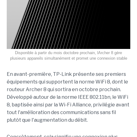
Disponible à partir du mois doctobre prochain, lArcher 8 gère
plusieurs appareils simultanément et promet une connexion stable
En avant-première, TP-Link présente ses premiers
équipements qui supportent la norme WiFi 8, dont le
routeur Archer 8 qui sortira en octobre prochain.
Développé autour de la norme IEEE 802.11bn, le WiFi
8, baptisée ainsi par la Wi-Fi Alliance, privilégie avant
tout l'amélioration des communications sans fil
plutôt que l'augmentation du débit.
Concrètement, cela signifie une connexion plus