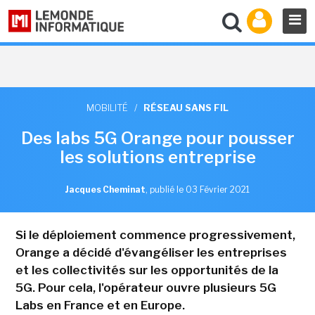
MOBILITÉ
/
RÉSEAU SANS FIL
Des labs 5G Orange pour pousser
les solutions entreprise
Jacques Cheminat
,
publié le 03 Février 2021
Si le déploiement commence progressivement,
Orange a décidé d'évangéliser les entreprises
et les collectivités sur les opportunités de la
5G. Pour cela, l'opérateur ouvre plusieurs 5G
Labs en France et en Europe.