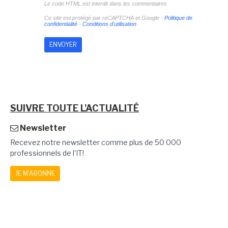
Le code HTML est interdit dans les commentaires
Ce site est protégé par reCAPTCHA et Google -
Politique de
confidentialité
-
Conditions d'utilisation
SUIVRE TOUTE L'ACTUALITÉ
Newsletter
Recevez notre newsletter comme plus de 50 000
professionnels de l'IT!
JE M'ABONNE