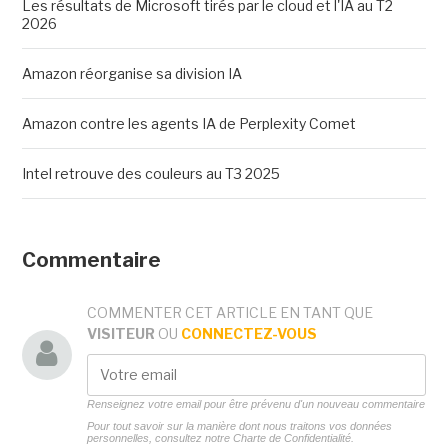
Les résultats de Microsoft tirés par le cloud et l'IA au T2
2026
Amazon réorganise sa division IA
Amazon contre les agents IA de Perplexity Comet
Intel retrouve des couleurs au T3 2025
Commentaire
COMMENTER CET ARTICLE EN TANT QUE
VISITEUR
OU
CONNECTEZ-VOUS
Renseignez votre email pour être prévenu d'un nouveau commentaire
Pour tout savoir sur la manière dont nous traitons vos données
personnelles, consultez notre
Charte de Confidentialité.