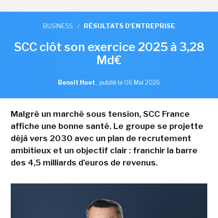
BUSINESS
/
RÉSULTATS D'ENTREPRISE
SCC clôt son exercice 2025 à 3,28
Md€
Benoît Huet
,
publié le 06 Mai 2026
Malgré un marché sous tension, SCC France
affiche une bonne santé. Le groupe se projette
déjà vers 2030 avec un plan de recrutement
ambitieux et un objectif clair : franchir la barre
des 4,5 milliards d'euros de revenus.