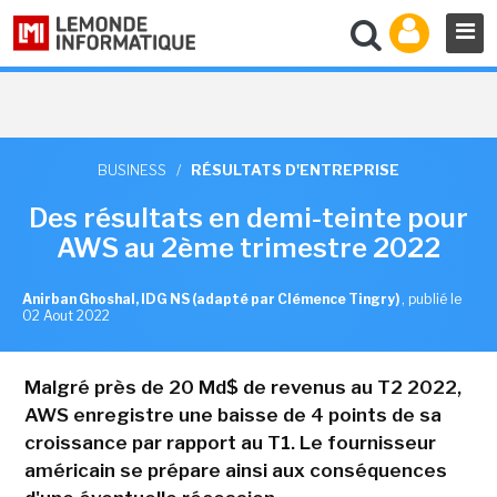
BUSINESS
/
RÉSULTATS D'ENTREPRISE
Des résultats en demi-teinte pour
AWS au 2ème trimestre 2022
Anirban Ghoshal, IDG NS (adapté par Clémence Tingry)
,
publié le
02 Aout 2022
Malgré près de 20 Md$ de revenus au T2 2022,
AWS enregistre une baisse de 4 points de sa
croissance par rapport au T1. Le fournisseur
américain se prépare ainsi aux conséquences