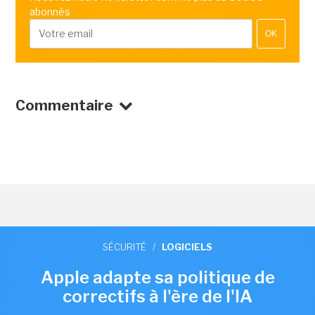
abonnés
OK
Commentaire
SÉCURITÉ
/
LOGICIELS
Apple adapte sa politique de
correctifs à l'ère de l'IA