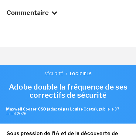
Commentaire
SÉCURITÉ
/
LOGICIELS
Adobe double la fréquence de ses
correctifs de sécurité
Maxwell Cooter, CSO (adapté par Louise Costa)
,
publié le 07
Juillet 2026
Sous pression de l'IA et de la découverte de