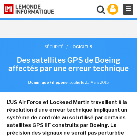
SÉCURITÉ
/
LOGICIELS
Des satellites GPS de Boeing
affectés par une erreur technique
Dominique Filippone
,
publié le 23 Mars 2015
L'US Air Force et Lockeed Martin travaillent à la
résolution d'une erreur technique impliquant un
système de contrôle au sol utilisé par certains
satellites GPS IIF construits par Boeing. La
précision des signaux ne serait pas perturbée