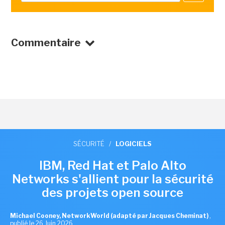
Commentaire
SÉCURITÉ
/
LOGICIELS
IBM, Red Hat et Palo Alto
Networks s'allient pour la sécurité
des projets open source
Michael Cooney, NetworkWorld (adapté par Jacques Cheminat)
,
publié le 26 Juin 2026