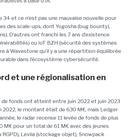
rabilités à base d’IA.
e 34 et ce n’est pas une mauvaise nouvelle pour
ues des scale-ups, dont Yogosha (bug bounty),
s). D’autres ont franchi les 7 ans d’existence
nérabilités) ou IoT BZH (sécurité des systèmes
e à Wavestone qu’il y a une répartition équilibrée
 durable dans l’écosystème cybersécurité.
rd et une régionalisation en
 de fonds ont atteint entre juin 2022 et juin 2023
n 2022, le montant était de 630 M€, mais Ledger
 année, le radar recense 11 levée de fonds de plus
10 M€ pour un total de 61 M€ avec des jeunes
RGPD), Leviia (stockage objet), Snowpack