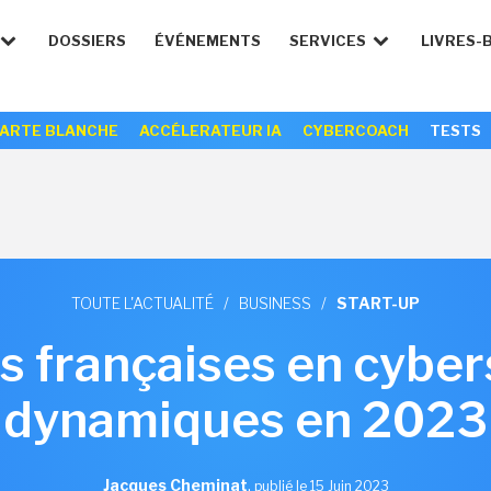
DOSSIERS
ÉVÉNEMENTS
SERVICES
LIVRES-
ARTE BLANCHE
ACCÉLERATEUR IA
CYBERCOACH
TESTS
TOUTE L'ACTUALITÉ
/
BUSINESS
/
START-UP
s françaises en cyber
dynamiques en 2023
Jacques Cheminat
,
publié le 15 Juin 2023