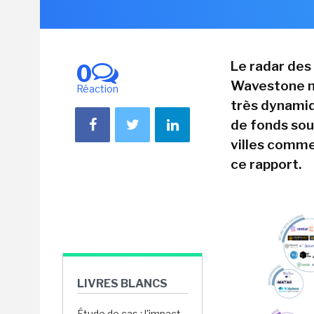
Le radar des
0
Wavestone m
Réaction
très dynamiq
de fonds sou
villes comme
ce rapport.
LIVRES BLANCS
Étude de cas : l'impact