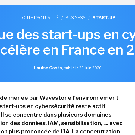
TOUTE L'ACTUALITÉ
/
BUSINESS
/
START-UP
e des start-ups en c
ccélère en France en 
Louise Costa
,
publié le 26 Juin 2026
ude menée par Wavestone l'environnement
 start-ups en cybersécurité reste actif
 Il se concentre dans plusieurs domaines
on des données, IAM, sensibilisation, .... avec
ion plus prononcée de l'IA. La concentration