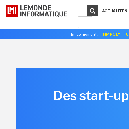
ACTUALITÉS
En ce moment :
HP POLY
C
Des start-up