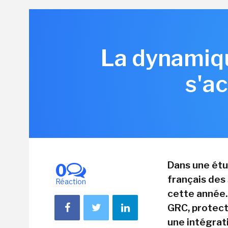
La dynamiqu
s'a
Dans une ét
0
français des
Réaction
cette année.
GRC, protecti
une intégrat