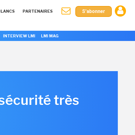
S'abonner
BLANCS
PARTENAIRES
INTERVIEW LMI
LMI MAG
sécurité très