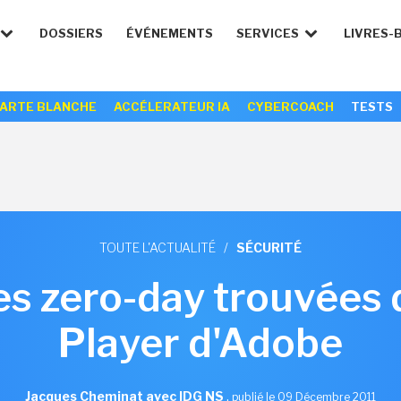
DOSSIERS
ÉVÉNEMENTS
SERVICES
LIVRES-
ARTE BLANCHE
ACCÉLERATEUR IA
CYBERCOACH
TESTS
TOUTE L'ACTUALITÉ
/
SÉCURITÉ
les zero-day trouvées 
Player d'Adobe
Jacques Cheminat avec IDG NS
,
publié le 09 Décembre 2011