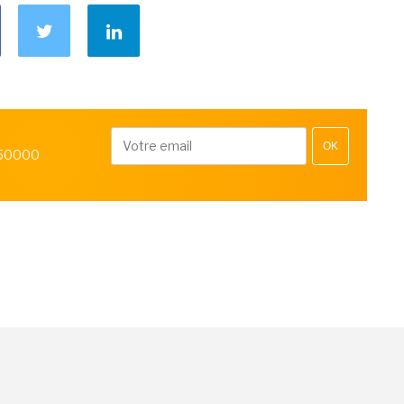
OK
 50000