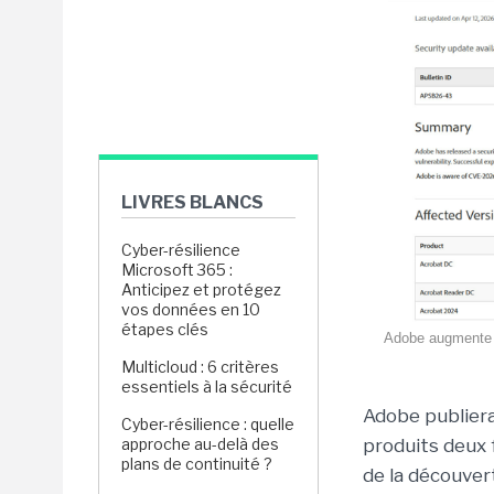
LIVRES BLANCS
Cyber-résilience
Microsoft 365 :
Anticipez et protégez
vos données en 10
étapes clés
Adobe augmente le
Multicloud : 6 critères
essentiels à la sécurité
Adobe publiera
Cyber-résilience : quelle
approche au-delà des
produits deux f
plans de continuité ?
de la découvert