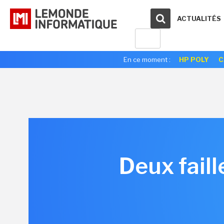
ACTUALITÉS
En ce moment :
HP POLY
C
Deux fail