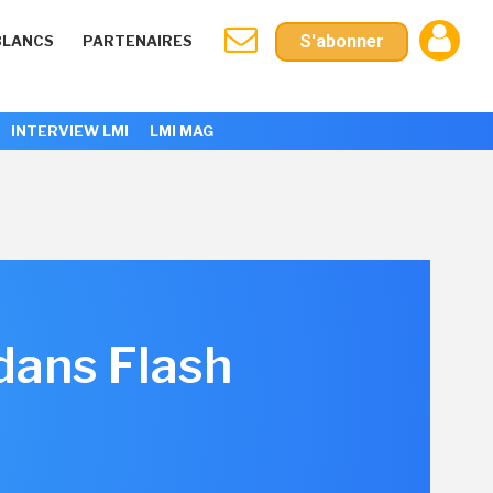
S'abonner
BLANCS
PARTENAIRES
INTERVIEW LMI
LMI MAG
dans Flash