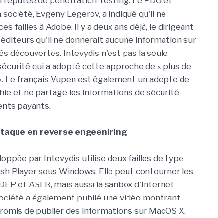
n réputée de penetration-testing. Le PDG et
 société, Evgeny Legerov, a indiqué qu'il ne
ces failles à Adobe. Il y a deux ans déjà, le dirigeant
s éditeurs qu'il ne donnerait aucune information sur
tés découvertes. Intevydis n'est pas la seule
sécurité qui a adopté cette approche de « plus de
». Le français Vupen est également un adepte de
hie et ne partage les informations de sécurité
ients payants.
ttaque en reverse engeeniring
oppée par Intevydis utilise deux failles de type
ash Player sous Windows. Elle peut contourner les
 DEP et ASLR, mais aussi la sanbox d'Internet
société a également publié une vidéo montrant
promis de publier des informations sur MacOS X.