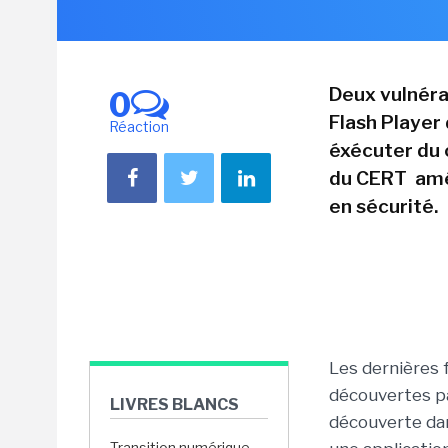
Deux vulnéra
0
Flash Player 
Réaction
éxécuter du c
du CERT amér
en sécurité.
Les dernières f
découvertes par
LIVRES BLANCS
découverte da
Transition numérique