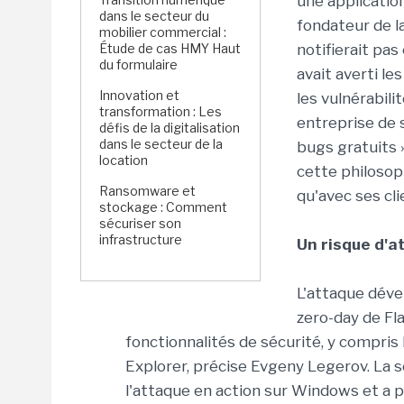
une applicatio
dans le secteur du
fondateur de la
mobilier commercial :
Étude de cas HMY Haut
notifierait pas 
du formulaire
avait averti le
Innovation et
les vulnérabili
transformation : Les
entreprise de 
défis de la digitalisation
dans le secteur de la
bugs gratuits 
location
cette philosop
Ransomware et
qu'avec ses cl
stockage : Comment
sécuriser son
infrastructure
Un risque d'a
L'attaque dével
zero-day de Fl
fonctionnalités de sécurité, y compris
Explorer, précise Evgeny Legerov. La 
l'attaque en action sur Windows et a 