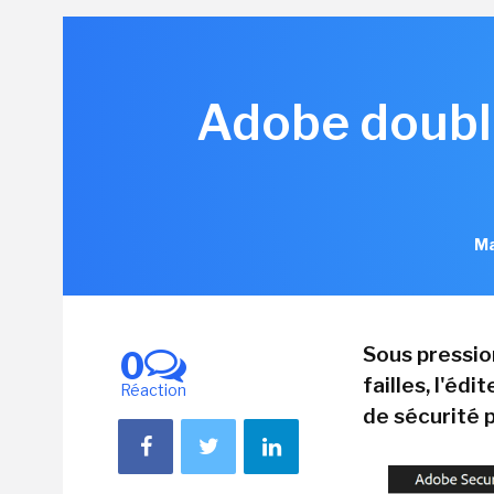
Adobe double
Ma
Sous pression
0
failles, l'éd
Réaction
de sécurité 