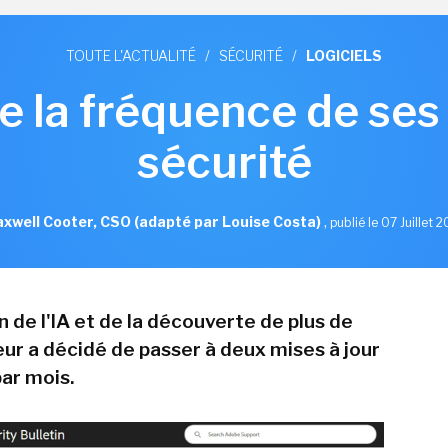
TOUTE L'ACTUALITÉ
/
SÉCURITÉ
/
LOGICIELS
 la fréquence de ses 
sécurité
xwell Cooter, CSO (adapté par Louise Costa)
,
publié le 07 Juillet 
 de l'IA et de la découverte de plus de
iteur a décidé de passer à deux mises à jour
par mois.