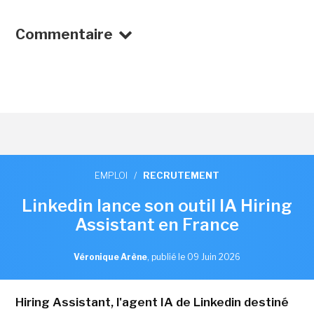
Commentaire
EMPLOI
/
RECRUTEMENT
Linkedin lance son outil IA Hiring
Assistant en France
Véronique Arène
,
publié le 09 Juin 2026
Hiring Assistant, l'agent IA de Linkedin destiné