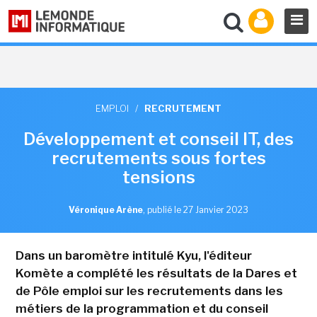
EMPLOI
/
RECRUTEMENT
Développement et conseil IT, des
recrutements sous fortes
tensions
Véronique Arène
,
publié le 27 Janvier 2023
Dans un baromètre intitulé Kyu, l'éditeur
Komète a complété les résultats de la Dares et
de Pôle emploi sur les recrutements dans les
métiers de la programmation et du conseil