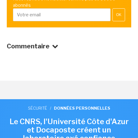
abonnés
OK
Commentaire
SÉCURITÉ
/
DONNÉES PERSONNELLES
Le CNRS, l'Université Côte d'Azur
et Docaposte créent un