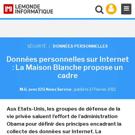
SÉCURITÉ
/
DONNÉES PERSONNELLES
Données personnelles sur Internet
: La Maison Blanche propose un
cadre
M.G. avec IDG News Service
,
publié le 27 Février 2012
Aux Etats-Unis, les groupes de défense de la
vie privée saluent l'effort de l'administration
Obama pour définir des principes encadrant la
collecte des données sur Internet. La