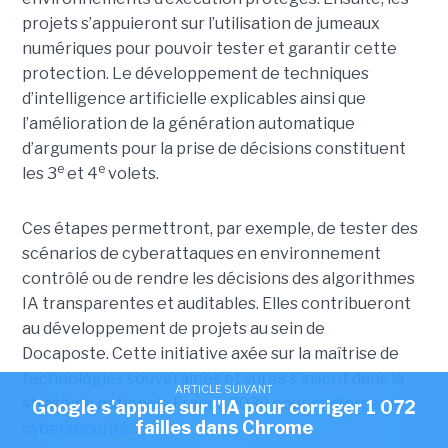
projets s’appuieront sur l’utilisation de jumeaux
numériques pour pouvoir tester et garantir cette
protection. Le développement de techniques
d’intelligence artificielle explicables ainsi que
l’amélioration de la génération automatique
d’arguments pour la prise de décisions constituent
e
e
les 3
et 4
volets.
Ces étapes permettront, par exemple, de tester des
scénarios de cyberattaques en environnement
contrôlé ou de rendre les décisions des algorithmes
IA transparentes et auditables. Elles contribueront
au développement de projets au sein de
Docaposte. Cette initiative axée sur la maîtrise de
technologies souveraines et sûres s’inscrit dans la
ARTICLE SUIVANT
stratégie nationale France 2030 pour
renforcer la
Google s'appuie sur l'IA pour corriger 1 072
failles dans Chrome
cybersécurité.