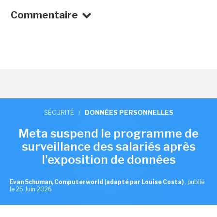
Commentaire
SÉCURITÉ
/
DONNÉES PERSONNELLES
Meta suspend le programme de
surveillance des salariés après
l'exposition de données
Evan Schuman, Computerworld (adapté par Louise Costa)
,
publié
le 25 Juin 2026