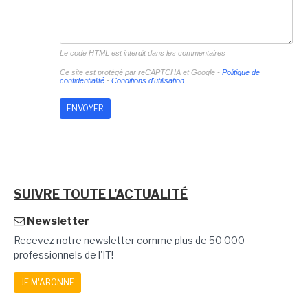
Le code HTML est interdit dans les commentaires
Ce site est protégé par reCAPTCHA et Google -
Politique de
confidentialité
-
Conditions d'utilisation
SUIVRE TOUTE L'ACTUALITÉ
Newsletter
Recevez notre newsletter comme plus de 50 000
professionnels de l'IT!
JE M'ABONNE