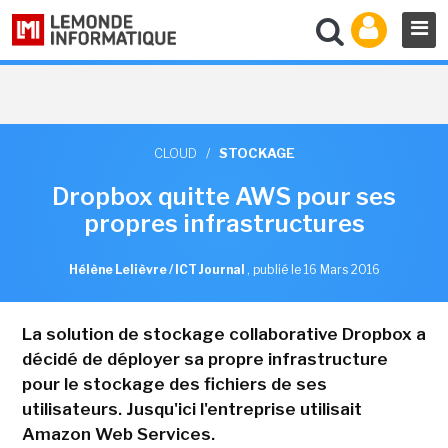
CLOUD
/
STOCKAGE
Dropbox quitte AWS pour ses
propres infrastructures
Hélène Lelièvre / ICT Journal
,
publié le 16 Mars 2016
La solution de stockage collaborative Dropbox a
décidé de déployer sa propre infrastructure
pour le stockage des fichiers de ses
utilisateurs. Jusqu'ici l'entreprise utilisait
Amazon Web Services.