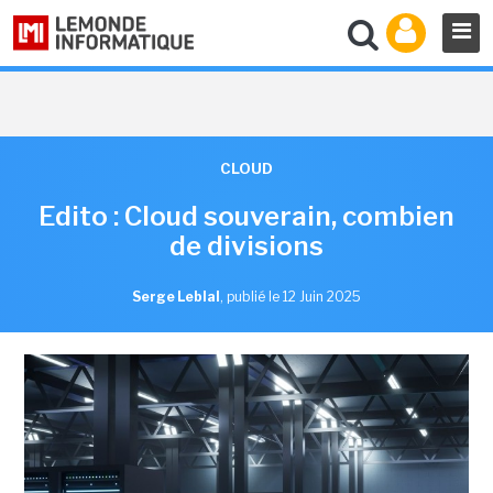
CLOUD
Edito : Cloud souverain, combien
de divisions
Serge Leblal
,
publié le 12 Juin 2025