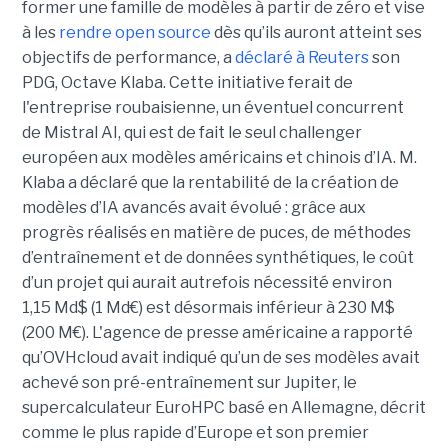
former une famille de modèles à partir de zéro et vise
à les
rendre open source
dès qu’ils auront atteint ses
objectifs de performance, a
déclaré à Reuters
son
PDG, Octave Klaba.
Cette initiative ferait de
l'entreprise roubaisienne, un éventuel concurrent
de
Mistral AI
, qui est de fait le seul challenger
européen aux modèles américains et chinois d’IA. M.
Klaba a déclaré que la rentabilité de la création de
modèles d’IA avancés avait évolué : grâce aux
progrès réalisés en matière de puces, de méthodes
d’entraînement et de données synthétiques, le coût
d’un projet qui aurait autrefois nécessité environ
1,15 Md$ (1 Md€) est désormais inférieur à 230 M$
(200 M€).
L'agence de presse américaine
a rapporté
qu’OVHcloud avait indiqué qu’un de ses modèles avait
achevé son pré-entraînement sur Jupiter, le
supercalculateur EuroHPC basé en Allemagne, décrit
comme le plus rapide d’Europe et son premier