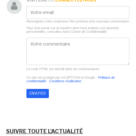
Renseignez votre email pour être prévenu d'un nouveau commentaire
Pour tout savoir sur la manière dont nous traitons vos données
personnelles, consultez notre
Charte de Confidentialité.
Le code HTML est interdit dans les commentaires
Ce site est protégé par reCAPTCHA et Google -
Politique de
confidentialité
-
Conditions d'utilisation
SUIVRE TOUTE L'ACTUALITÉ