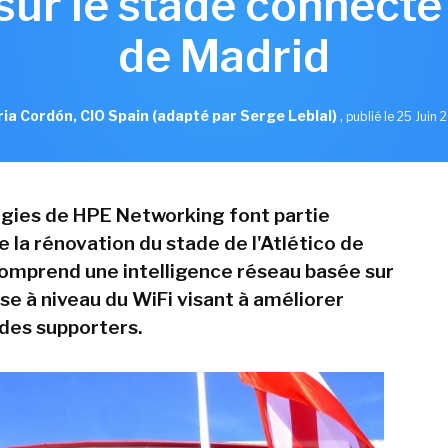
sur le stade connecté 
de Madrid
ia Cordón, CIO Spain (adapté par Serge Leblal)
,
publié le 25 Juin
gies de HPE Networking font partie
 la rénovation du stade de l'Atlético de
comprend une intelligence réseau basée sur
ise à niveau du WiFi visant à améliorer
 des supporters.