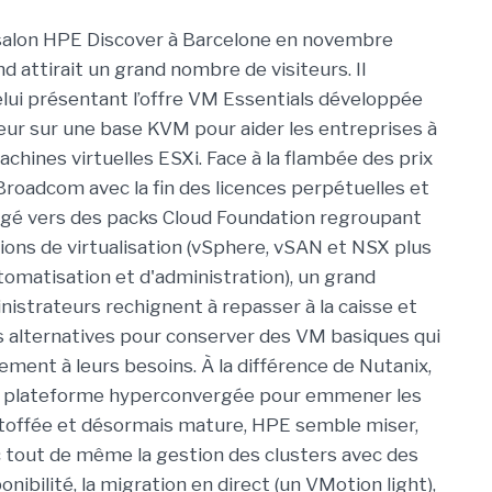
 salon HPE Discover à Barcelone en novembre
nd attirait un grand nombre de visiteurs. Il
celui présentant l’offre VM Essentials développée
seur sur une base KVM pour aider les entreprises à
chines virtuelles ESXi. Face à la flambée des prix
Broadcom avec la fin des licences perpétuelles et
igé vers des packs Cloud Foundation regroupant
tions de virtualisation (vSphere, vSAN et NSX plus
utomatisation et d'administration), un grand
istrateurs rechignent à repasser à la caisse et
 alternatives pour conserver des VM basiques qui
ement à leurs besoins. À la différence de Nutanix,
a plateforme hyperconvergée pour emmener les
étoffée et désormais mature, HPE semble miser,
 tout de même la gestion des clusters avec des
onibilité, la migration en direct (un VMotion light),