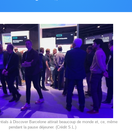
ials à Discover Barcelone attirait beaucoup de monde et, ce, même
pendant la pause déjeuner. (Crédit S.L.)