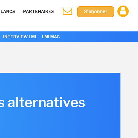
S'abonner
BLANCS
PARTENAIRES
INTERVIEW LMI
LMI MAG
s alternatives