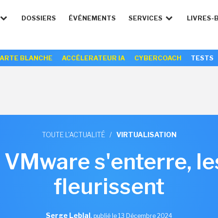
DOSSIERS
ÉVÉNEMENTS
SERVICES
LIVRES-
ARTE BLANCHE
ACCÉLERATEUR IA
CYBERCOACH
TESTS
TOUTE L'ACTUALITÉ
/
VIRTUALISATION
 VMware s'enterre, le
fleurissent
Serge Leblal
,
publié le 13 Décembre 2024