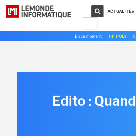
ACTUALITÉS
En ce moment :
HP POLY
C
Edito : Quand