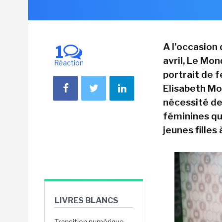
A l'occasion 
1
avril, Le Mo
Réaction
portrait de f
Elisabeth Mo
nécessité de
féminines qu
jeunes filles 
LIVRES BLANCS
Transition numérique