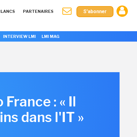
S'abonner
BLANCS
PARTENAIRES
INTERVIEW LMI
LMI MAG
rance : « Il
ns dans l'IT »