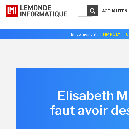
ACTUALITÉS
En ce moment :
HP POLY
C
Elisabeth M
faut avoir de