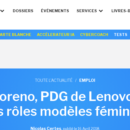
DOSSIERS
ÉVÉNEMENTS
SERVICES
LIVRES-
ARTE BLANCHE
ACCÉLERATEUR IA
CYBERCOACH
TESTS
TOUTE L'ACTUALITÉ
/
EMPLOI
oreno, PDG de Lenovo F
s rôles modèles fémini
Nicolas Certes
,
publié le 16 Avril 2018