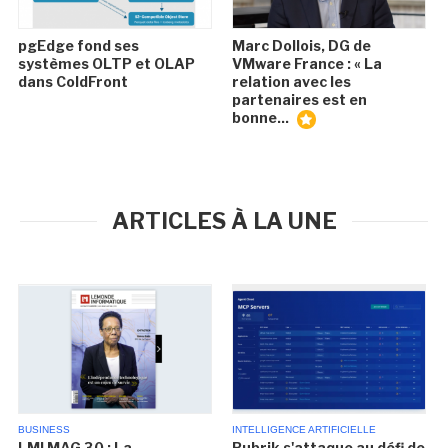
pgEdge fond ses
Marc Dollois, DG de
systèmes OLTP et OLAP
VMware France : « La
dans ColdFront
relation avec les
partenaires est en
bonne...
ARTICLES À LA UNE
BUSINESS
INTELLIGENCE ARTIFICIELLE
LMI MAG 30 : La
Rubrik s'attaque au défi de