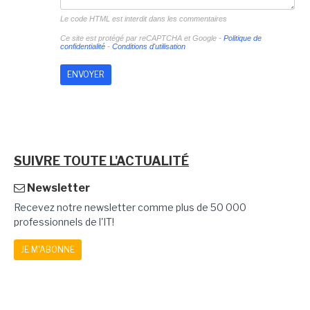
Le code HTML est interdit dans les commentaires
Ce site est protégé par reCAPTCHA et Google -
Politique de
confidentialité
-
Conditions d'utilisation
SUIVRE TOUTE L'ACTUALITÉ
Newsletter
Recevez notre newsletter comme plus de 50 000
professionnels de l'IT!
JE M'ABONNE