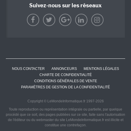
Suivez-nous sur les réseaux
NOUS CONTACTER
ANNONCEURS
MENTIONS LÉGALES
CHARTE DE CONFIDENTIALITÉ
CONDITIONS GÉNÉRALES DE VENTE
PARAMÈTRES DE GESTION DE LA CONFIDENTIALITÉ
Copyright © LeMondeInformatique.fr 1997-2026
Toute reproduction ou représentation intégrale ou partielle, par quelque
procédé que ce soit, des pages publiées sur ce site, faite sans l'autorisation
de l'éditeur ou du webmaster du site LeMondeInformatique.fr est illicite et
constitue une contrefaçon.