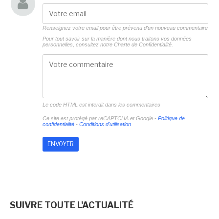
Renseignez votre email pour être prévenu d'un nouveau commentaire
Pour tout savoir sur la manière dont nous traitons vos données
personnelles, consultez notre
Charte de Confidentialité.
Le code HTML est interdit dans les commentaires
Ce site est protégé par reCAPTCHA et Google -
Politique de
confidentialité
-
Conditions d'utilisation
SUIVRE TOUTE L'ACTUALITÉ