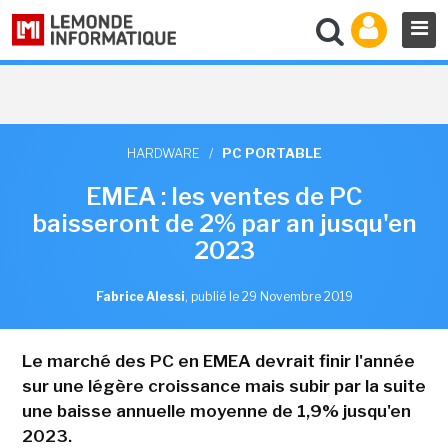
HARDWARE
/
PC PORTABLE
EMEA : les ventes de PC
baisseront de 2% par an jusqu'en
2023
Fabrice Alessi
,
publié le 29 Novembre 2019
Le marché des PC en EMEA devrait finir l'année
sur une légère croissance mais subir par la suite
une baisse annuelle moyenne de 1,9% jusqu'en
2023.