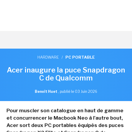
HARDWARE
/
PC PORTABLE
Acer inaugure la puce Snapdragon
C de Qualcomm
Benoît Huet
,
publié le 03 Juin 2026
Pour muscler son catalogue en haut de gamme
et concurrencer le Macbook Neo à l'autre bout,
Acer sort deux PC portables équipés des puces