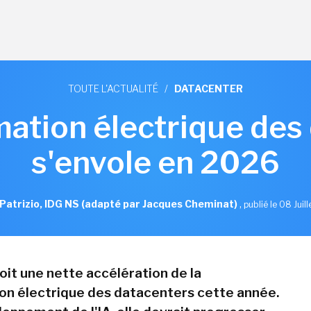
TOUTE L'ACTUALITÉ
/
DATACENTER
tion électrique des
s'envole en 2026
Patrizio, IDG NS (adapté par Jacques Cheminat)
,
publié le 08 Juil
oit une nette accélération de la
n électrique des datacenters cette année.