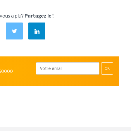
 vous a plu?
Partagez le !
OK
 50000