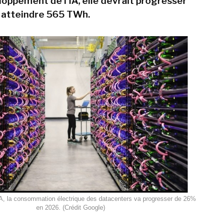
loppement de l'IA, elle devrait progresser
 atteindre 565 TWh.
A, la consommation électrique des datacenters va progresser de 26%
en 2026. (Crédit Google)