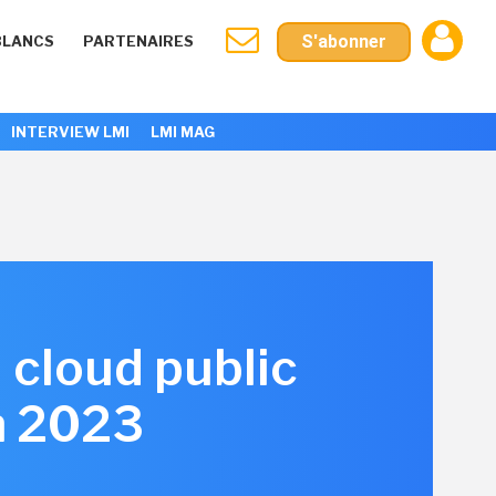
S'abonner
BLANCS
PARTENAIRES
INTERVIEW LMI
LMI MAG
 cloud public
n 2023