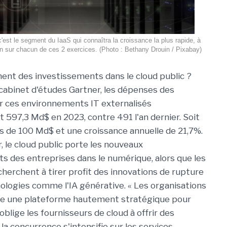
'est le segment du IaaS qui connaîtra la croissance la plus rapide, à
n sur chacun de ces 2 exercices. (Photo : Bethany Drouin / Pixabay)
ent des investissements dans le cloud public ?
e cabinet d'études Gartner, les dépenses des
r ces environnements IT externalisés
 597,3 Md$ en 2023, contre 491 l'an dernier. Soit
s de 100 Md$ et une croissance annuelle de 21,7%.
, le cloud public porte les nouveaux
s des entreprises dans le numérique, alors que les
cherchent à tirer profit des innovations de rupture
logies comme l'IA générative. « Les organisations
me une plateforme hautement stratégique pour
blige les fournisseurs de cloud à offrir des
a concurrence s'intensifie sur les services