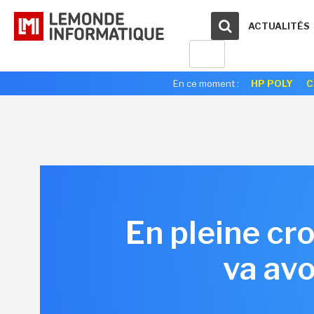
ACTUALITÉS
En ce moment :
HP POLY
C
En pleine cr
va av