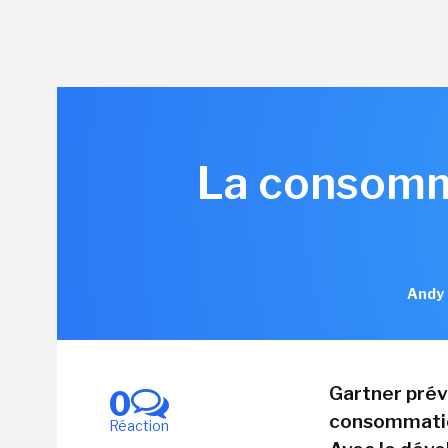
La consomma
Andy 
Gartner prév
0
consommatio
Réaction