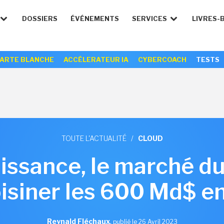
DOSSIERS
ÉVÉNEMENTS
SERVICES
LIVRES-
ARTE BLANCHE
ACCÉLERATEUR IA
CYBERCOACH
TESTS
TOUTE L'ACTUALITÉ
/
CLOUD
oissance, le marché du
oisiner les 600 Md$ e
Reynald Fléchaux
,
publié le 26 Avril 2023