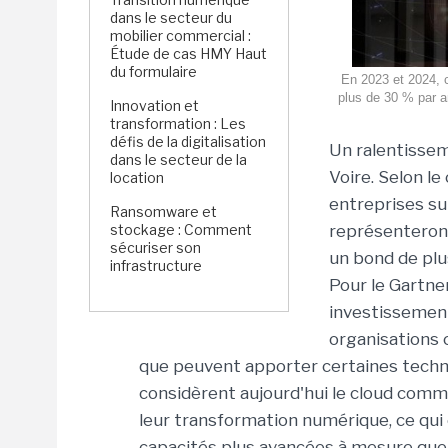
dans le secteur du
mobilier commercial :
Étude de cas HMY Haut
du formulaire
En 2023 et 2024, c
plus de 30 % par a
Innovation et
transformation : Les
défis de la digitalisation
Un ralentissem
dans le secteur de la
Voire. Selon l
location
entreprises su
Ransomware et
stockage : Comment
représenteront
sécuriser son
un bond de plu
infrastructure
Pour le Gartner
investissement
organisations 
que peuvent apporter certaines techno
considèrent aujourd'hui le cloud com
leur transformation numérique, ce qui o
capacités plus avancées à mesure que l