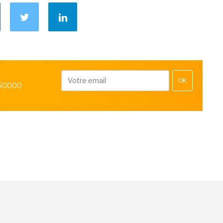
OK
 50000