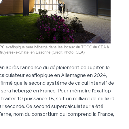
PC exaflopique sera hébergé dans les locaux du TGGC du CEA à
Bruyères-le-Châtel en Essonne (Crédit Photo: CEA)
n après l’annonce du déploiement de Jupiter, le
alculateur exaflopique en Allemagne en 2024,
irmé que le second système de calcul intensif de
 sera hébergé en France. Pour mémoire l’exaflop
traiter 10 puissance 18, soit un milliard de milliard
ar seconde. Ce second supercalculateur a été
Verne, nom du consortium qui comprend la France,