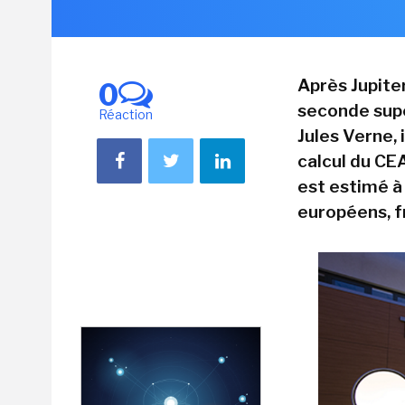
Après Jupiter
0
seconde supe
Réaction
Jules Verne, 
calcul du CE
est estimé à
européens, f