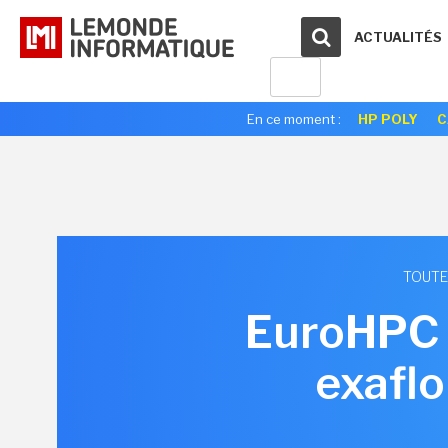
ACTUALITÉS
En ce moment :
HP POLY
C
TOUTE
EuroHPC i
exaflo