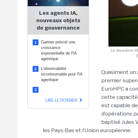
Les agents IA,
nouveaux objets
de gouvernance
Gartner prévoit une
1
croissance
Le deuxième H
exponentielle de l'IA
agentique
L'observabilité
2
Quasiment un a
incontournable pour l'IA
agentique
premier superc
EuroHPC a conf
...
3
cette capacité
LIRE LE DOSSIER
est capable de 
d’opérations p
baptisé Jules 
les Pays-Bas et l’Union européenne.