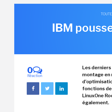
TOUTE
IBM pousse
Les derniers
0
montage en r
Réaction
d'optimisati
fonctions de
LinuxOne Roc
également.