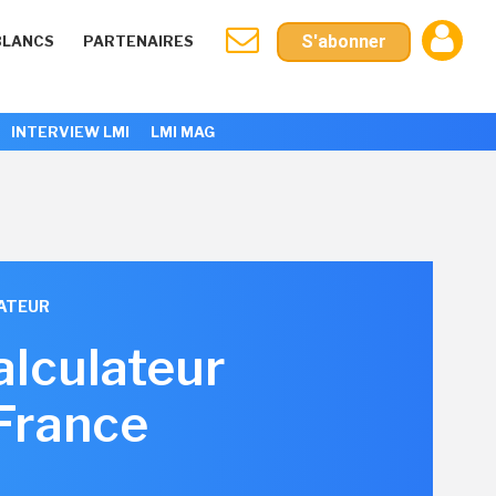
S'abonner
BLANCS
PARTENAIRES
INTERVIEW LMI
LMI MAG
ATEUR
alculateur
 France