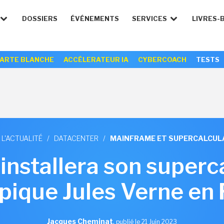
DOSSIERS
ÉVÉNEMENTS
SERVICES
LIVRES-
ARTE BLANCHE
ACCÉLERATEUR IA
CYBERCOACH
TESTS
 L'ACTUALITÉ
/
DATACENTER
/
MAINFRAME ET SUPERCALCUL
nstallera son superc
pique Jules Verne en
Jacques Cheminat
,
publié le 21 Juin 2023