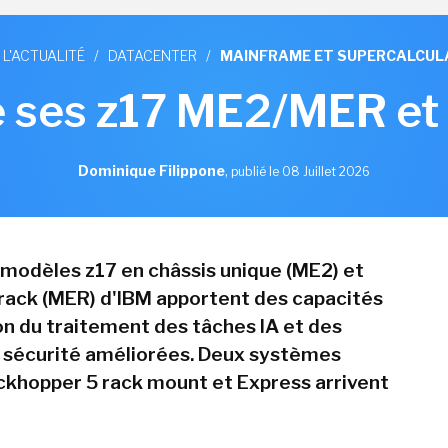
 L'ACTUALITÉ
/
DATACENTER
/
MAINFRAME ET SUPERCALCUL
 ses z17 ME2/MER et
Dominique Filippone
,
publié le 08 Juillet 2026
 modèles z17 en châssis unique (ME2) et
ack (MER) d'IBM apportent des capacités
on du traitement des tâches IA et des
 sécurité améliorées. Deux systèmes
khopper 5 rack mount et Express arrivent