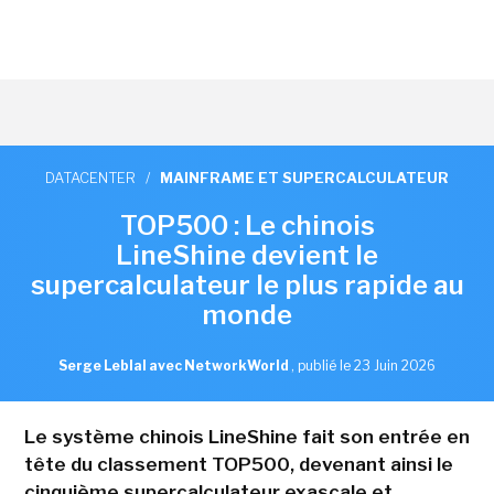
DATACENTER
/
MAINFRAME ET SUPERCALCULATEUR
TOP500 : Le chinois
LineShine devient le
supercalculateur le plus rapide au
monde
Serge Leblal avec NetworkWorld
,
publié le 23 Juin 2026
Le système chinois LineShine fait son entrée en
tête du classement TOP500, devenant ainsi le
cinquième supercalculateur exascale et