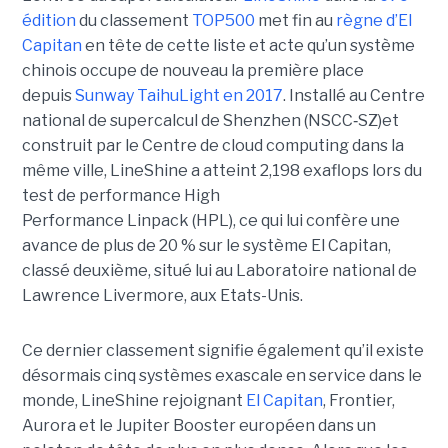
édition
du classement
TOP500
met fin au
règne d’El
Capitan
en tête de cette liste et acte qu’un système
chinois occupe de nouveau la première place
depuis
Sunway TaihuLight en 2017
.
Installé au Centre
national de supercalcul de Shenzhen (NSCC‑SZ)et
construit par le Centre de cloud computing dans la
même ville, LineShine a atteint 2,198 exaflops lors du
test de performance High
Performance Linpack (HPL), ce qui lui confère une
avance de plus de 20 % sur le système El Capitan,
classé deuxième, situé lui au Laboratoire national de
Lawrence Livermore, aux Etats-Unis.
Ce dernier classement signifie également qu’il existe
désormais cinq systèmes exascale en service dans le
monde, LineShine rejoignant
El Capitan
, Frontier,
Aurora et le Jupiter Booster européen dans un