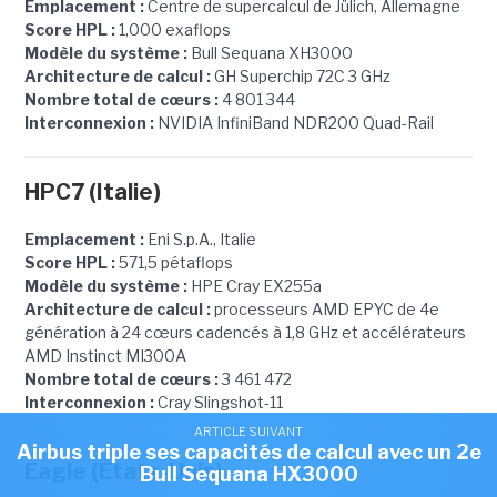
Emplacement :
Centre de supercalcul de Jülich, Allemagne
Score HPL :
1,000 exaflops
Modèle du système :
Bull Sequana XH3000
Architecture de calcul :
GH Superchip 72C 3 GHz
Nombre total de cœurs :
4 801 344
Interconnexion :
NVIDIA InfiniBand NDR200 Quad-Rail
HPC7 (Italie)
Emplacement :
Eni S.p.A., Italie
Score HPL :
571,5 pétaflops
Modèle du système :
HPE Cray EX255a
Architecture de calcul :
processeurs AMD EPYC de 4e
génération à 24 cœurs cadencés à 1,8 GHz et accélérateurs
AMD Instinct MI300A
Nombre total de cœurs :
3 461 472
Interconnexion :
Cray Slingshot-11
ARTICLE SUIVANT
Airbus triple ses capacités de calcul avec un 2e
Eagle (États-Unis)
Bull Sequana HX3000