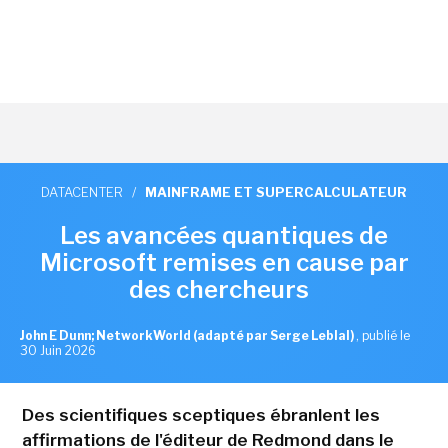
DATACENTER
/
MAINFRAME ET SUPERCALCULATEUR
Les avancées quantiques de
Microsoft remises en cause par
des chercheurs
John E Dunn; NetworkWorld (adapté par Serge Leblal)
,
publié le
30 Juin 2026
Des scientifiques sceptiques ébranlent les
affirmations de l'éditeur de Redmond dans le