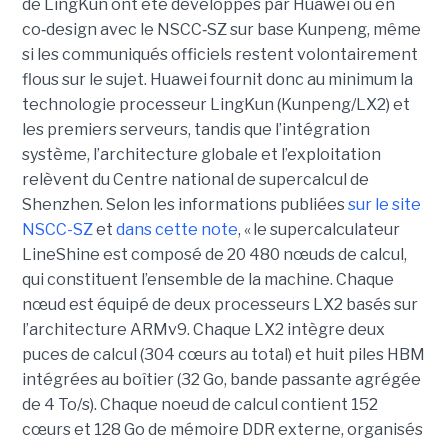
de LingKun ont été développés par Huawei ou en
co‑design avec le NSCC‑SZ sur base Kunpeng, même
si les communiqués officiels restent volontairement
flous sur le sujet. Huawei fournit donc au minimum la
technologie processeur LingKun (Kunpeng/LX2) et
les premiers serveurs, tandis que l’intégration
système, l’architecture globale et l’exploitation
relèvent du Centre national de supercalcul de
Shenzhen. Selon les informations publiées
sur le site
NSCC-SZ
et
dans cette note
, « l
e supercalculateur
LineShine est composé de 20 480 nœuds de calcul,
qui constituent l’ensemble de la machine. Chaque
nœud est équipé de deux processeurs LX2 basés sur
l’architecture ARMv9. Chaque LX2 intègre deux
puces de calcul (304 cœurs au total) et huit piles HBM
intégrées au boîtier (32 Go, bande passante agrégée
de 4 To/s). Chaque noeud de calcul contient 152
cœurs et 128 Go de mémoire DDR externe, organisés