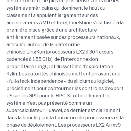
peloton de tête de plus en plus dense. Alors que les
systèmes américains qui dominent le haut du
classement s’appuient largement sur des
accélérateurs AMD et Intel, LineShine s’est hissé à la
première place grâce à une architecture
entièrement basée sur des processeurs nationaux,
articulée autour de la plateforme
chinoise LingKun (processeurs LX2 à 304 cœurs
cadencés à 1,55 GHz), de l’interconnexion
propriétaire LingQi et du système d’exploitation
Kylin. Les autorités chinoises mettent en avant une
« full
‑
stack independence », du silicium au logiciel,
précisément pour contourner les contrôles d’export
US sur les GPU pour le HPC.
Si, officiellement, le
système n’est pas présenté comme un
supercalculateur Huawei, ce dernier est clairement
dans la boucle pour la fourniture de processeurs et la
phase de déploiement. Les processeurs LX2 Armv9