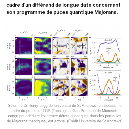
cadre d'un différend de longue date concernant
son programme de puces quantique Majorana.
Selon le Dr Henry Legg de luniversité de St Andrews, en Ecosse, le
cadre du protocole TGP (Topological Gap Protocol) de Microsoft,
conçu pour déduire lexistence détats quantiques dans les particules
de Majorana théoriques, est erroné. (Crédit Université de St Andrews)