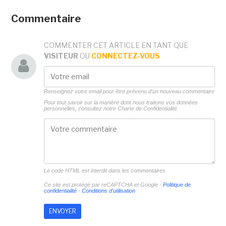
Commentaire
COMMENTER CET ARTICLE EN TANT QUE
VISITEUR
OU
CONNECTEZ-VOUS
Renseignez votre email pour être prévenu d'un nouveau commentaire
Pour tout savoir sur la manière dont nous traitons vos données
personnelles, consultez notre
Charte de Confidentialité.
Le code HTML est interdit dans les commentaires
Ce site est protégé par reCAPTCHA et Google -
Politique de
confidentialité
-
Conditions d'utilisation