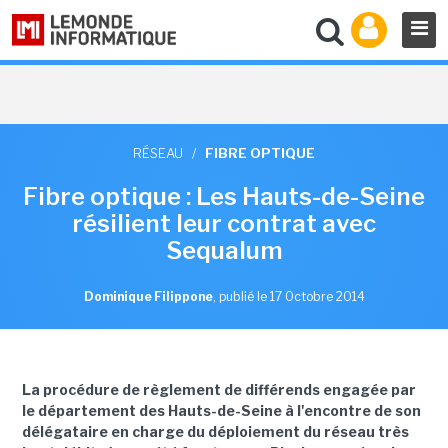
RÉSEAU
/
FIBRE OPTIQUE
Fibre optique : Les Hauts-de-Seine
résilient leur contrat avec
Sequalum
Dominique Filippone
,
publié le 17 Octobre 2014
La procédure de règlement de différends engagée par
le département des Hauts-de-Seine à l'encontre de son
délégataire en charge du déploiement du réseau très