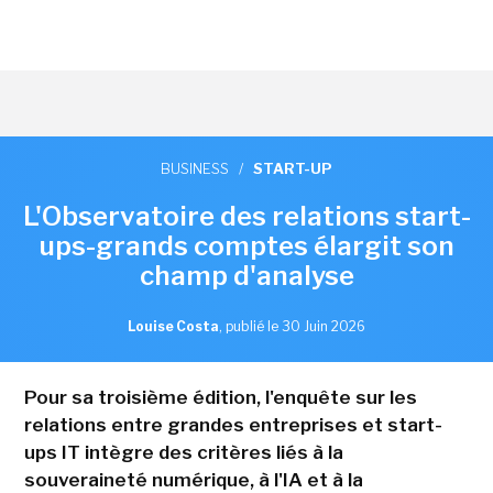
BUSINESS
/
START-UP
L'Observatoire des relations start-
ups-grands comptes élargit son
champ d'analyse
Louise Costa
,
publié le 30 Juin 2026
Pour sa troisième édition, l'enquête sur les
relations entre grandes entreprises et start-
ups IT intègre des critères liés à la
souveraineté numérique, à l'IA et à la