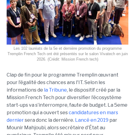
Les 102 lauréats de la 5e et dernière promotion du programme
Tremplin French Tech ont été présentés sur le salon Vivatech en juin
2026. (Crédit: Mission French tech)
Clap de fin pour le programme Tremplin œuvrant
pour l’égalité des chances ans l'IT. Selon les
informations de
la Tribune
, le dispositif créé par la
Mission French Tech pour diversifier l’écosystème
start-ups va s’interrompre, faute de budget. La 5eme
promotion qui a ouvert ses
candidatures en mars
dernier
sera donc la dernière.
Lancé en 2019
par
Mounir Mahjoubi, alors secrétaire d'État au