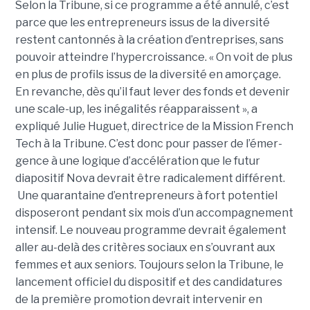
Selon la Tribune, si ce programme a été annulé, c’est
parce que les entre­pre­neurs issus de la diver­sité
restent cantonnés à la créa­tion d’entre­prises, sans
pouvoir atteindre l’hyper­crois­sance. « On voit de plus
en plus de pro­fils issus de la diver­sité en amorçage.
En revanche, dès qu’il faut lever des fonds et deve­nir
une scale-up, les inéga­li­tés réap­pa­raissent », a
expliqué Julie Huguet, directrice de la Mission French
Tech à la Tribune. C’est donc pour passer de l’émer­
gence à une logique d’accé­lé­ra­tion que le futur
diapositif Nova devrait être radi­ca­le­ment dif­fé­rent.
Une qua­ran­taine d’entre­pre­neurs à fort poten­tiel
disposeront pen­dant six mois d’un accom­pa­gne­ment
inten­sif. Le nouveau pro­gramme devrait également
aller au-delà des critères sociaux en s’ouvrant aux
femmes et aux seniors. Toujours selon la Tribune, le
lancement officiel du dispositif et des candidatures
de la première promotion devrait intervenir en