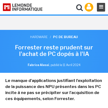
HARDWARE
/
PC DE BUREAU
Forrester reste prudent sur
l'achat de PC dopés à l'IA
Fabrice Alessi
,
publié le 11 Avril 2024
Le manque d'applications justifiant l'exploitation
de la puissance des NPU présentes dans les PC
incite à ne pas se précipiter sur l'acquisition de
ces équipements, selon Forrester.