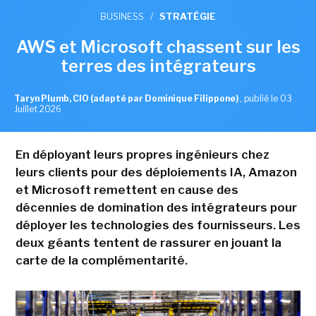
BUSINESS
/
STRATÉGIE
AWS et Microsoft chassent sur les
terres des intégrateurs
Taryn Plumb, CIO (adapté par Dominique Filippone)
,
publié le 03
Juillet 2026
En déployant leurs propres ingénieurs chez
leurs clients pour des déploiements IA, Amazon
et Microsoft remettent en cause des
décennies de domination des intégrateurs pour
déployer les technologies des fournisseurs. Les
deux géants tentent de rassurer en jouant la
carte de la complémentarité.