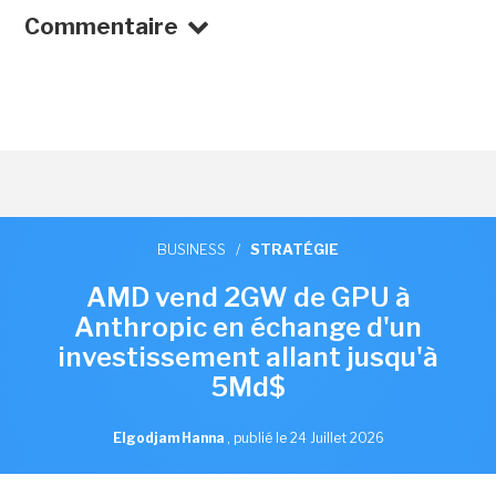
Commentaire
BUSINESS
/
STRATÉGIE
AMD vend 2GW de GPU à
Anthropic en échange d'un
investissement allant jusqu'à
5Md$
Elgodjam Hanna
,
publié le 24 Juillet 2026