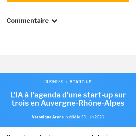
Commentaire
BUSINESS
/
START-UP
L'IA à l'agenda d'une start-up sur
trois en Auvergne-Rhône-Alpes
Véronique Arène
,
publié le 30 Juin 2026