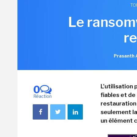
TO
Le ransom
r
Prasanth 
L'utilisation
0
fiables et d
Réaction
restauration 
seulement la
un élément c