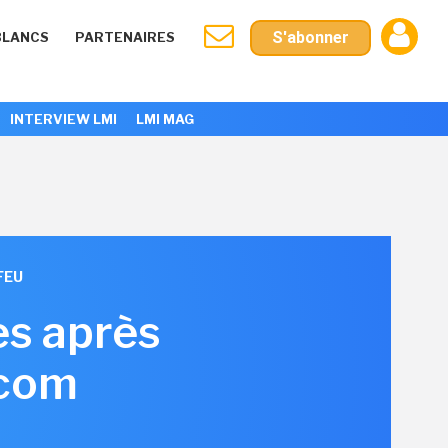
S'abonner
BLANCS
PARTENAIRES
INTERVIEW LMI
LMI MAG
FEU
es après
ocom