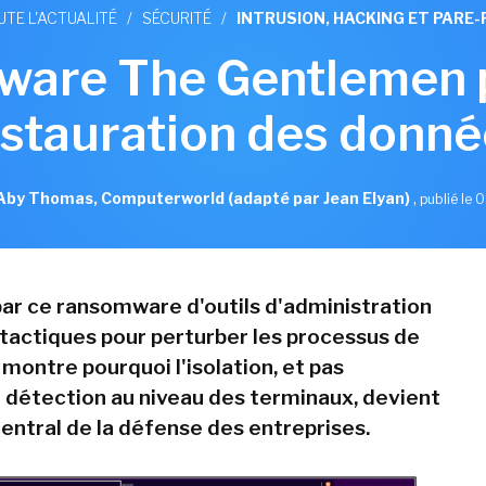
UTE L'ACTUALITÉ
/
SÉCURITÉ
/
INTRUSION, HACKING ET PARE-
ware The Gentlemen p
estauration des donné
Aby Thomas, Computerworld (adapté par Jean Elyan)
,
publié le 0
 par ce ransomware d'outils d'administration
e tactiques pour perturber les processus de
montre pourquoi l'isolation, et pas
 détection au niveau des terminaux, devient
entral de la défense des entreprises.