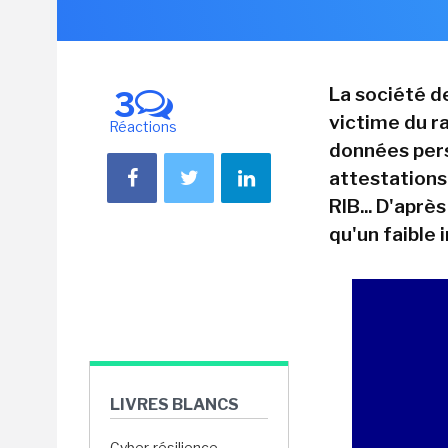
La société d
3
victime du r
Réactions
données pers
attestations 
RIB... D'aprè
qu'un faible 
LIVRES BLANCS
Cyber-résilience