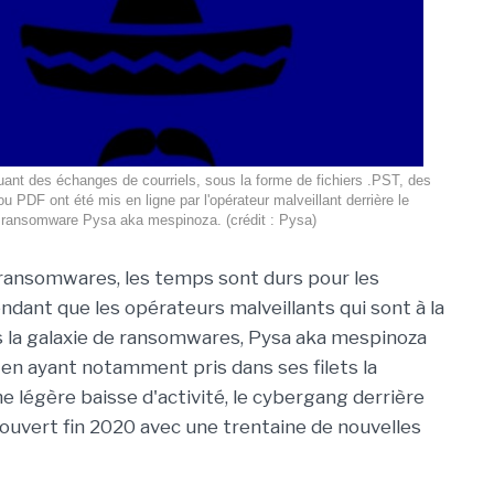
uant des échanges de courriels, sous la forme de fichiers .PST, des
ou PDF ont été mis en ligne par l'opérateur malveillant derrière le
ransomware Pysa aka mespinoza. (crédit : Pysa)
 ransomwares, les temps sont durs pour les
ndant que les opérateurs malveillants qui sont à la
s la galaxie de ransomwares, Pysa aka mespinoza
 en ayant notamment pris dans ses filets la
 légère baisse d'activité, le cybergang derrière
couvert fin 2020 avec une trentaine de nouvelles