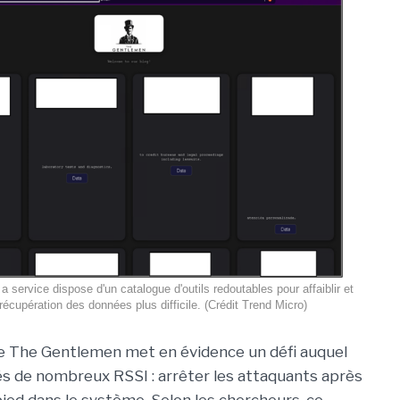
 service dispose d'un catalogue d'outils redoutables pour affaiblir et
 récupération des données plus difficile. (Crédit Trend Micro)
 The Gentlemen met en évidence un défi auquel
s de nombreux RSSI : arrêter les attaquants après