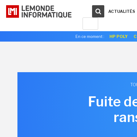
ACTUALITÉS
En ce moment :
HP POLY
C
TO
Fuite d
ran