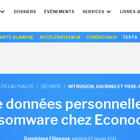
DOSSIERS
ÉVÉNEMENTS
SERVICES
LIVRES-
ARTE BLANCHE
ACCÉLERATEUR IA
CYBERCOACH
TESTS
UTE L'ACTUALITÉ
/
SÉCURITÉ
/
INTRUSION, HACKING ET PARE-
e données personnell
somware chez Econ
Dominique Filippone
,
publié le 07 Janvier 2021