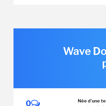
Wave Dom
Née d'une te
0