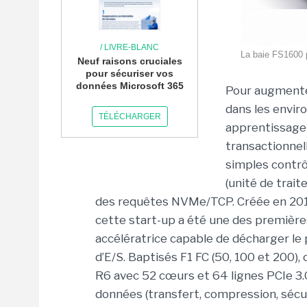
/ LIVRE-BLANC
La baie FS1600 p
Neuf raisons cruciales
pour sécuriser vos
données Microsoft 365
Pour augmente
dans les envir
TÉLÉCHARGER
apprentissage 
transactionnell
simples contrô
(unité de trai
des requêtes NVMe/TCP. Créée en 2015 
cette start-up a été une des premières
accélératrice capable de décharger le
d’E/S. Baptisés F1 FC (50, 100 et 200
R6 avec 52 cœurs et 64 lignes PCIe 3.0
données (transfert, compression, sécur