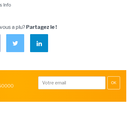
s Info
 vous a plu?
Partagez le !
OK
 50000