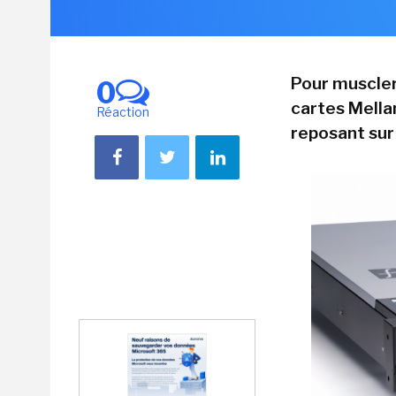
Pour muscler
0
cartes Mella
Réaction
reposant sur