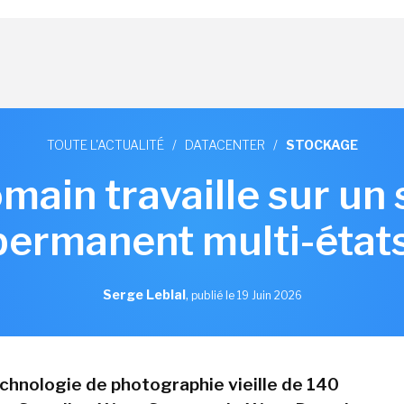
TOUTE L'ACTUALITÉ
/
DATACENTER
/
STOCKAGE
ain travaille sur un
permanent multi-état
Serge Leblal
,
publié le 19 Juin 2026
chnologie de photographie vieille de 140