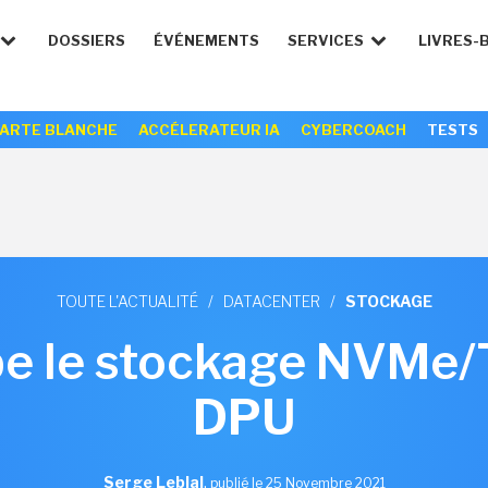
DOSSIERS
ÉVÉNEMENTS
SERVICES
LIVRES-
ARTE BLANCHE
ACCÉLERATEUR IA
CYBERCOACH
TESTS
TOUTE L'ACTUALITÉ
/
DATACENTER
/
STOCKAGE
pe le stockage NVMe/
DPU
Serge Leblal
,
publié le 25 Novembre 2021