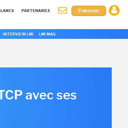
S'abonner
BLANCS
PARTENAIRES
INTERVIEW LMI
LMI MAG
TCP avec ses