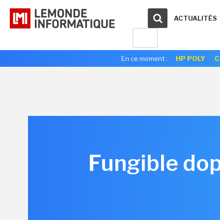
ACTUALITÉS
En ce moment :
HP POLY
C
Fungible do