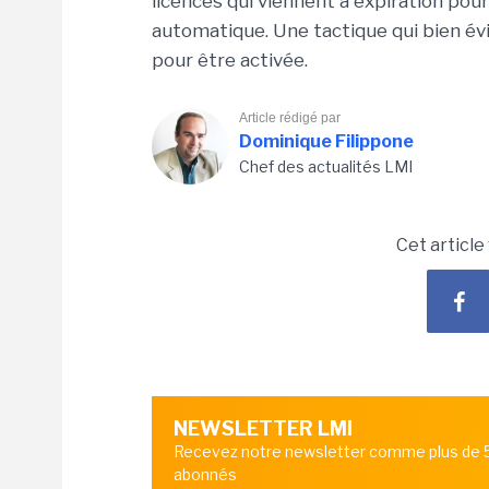
licences qui viennent à expiration pou
automatique. Une tactique qui bien év
pour être activée.
Article rédigé par
Dominique Filippone
Chef des actualités LMI
Cet article
NEWSLETTER LMI
Recevez notre newsletter comme plus de
abonnés