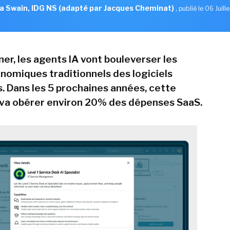
a Swain, IDG NS (adapté par Jacques Cheminat)
,
publié le 06 Juill
er, les agents IA vont bouleverser les
omiques traditionnels des logiciels
s. Dans les 5 prochaines années, cette
va obérer environ 20% des dépenses SaaS.