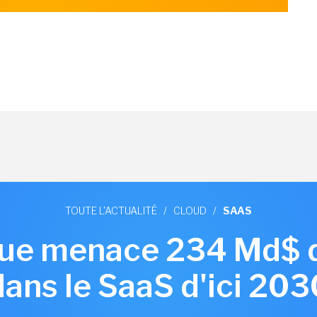
TOUTE L'ACTUALITÉ
/
CLOUD
/
SAAS
ique menace 234 Md$ 
dans le SaaS d'ici 203