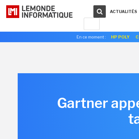
ACTUALITÉS
En ce moment :
HP POLY
C
Gartner appe
t