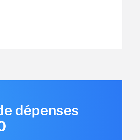
de dépenses
0