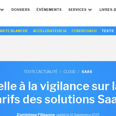
DOSSIERS
ÉVÉNEMENTS
SERVICES
LIVRES-
ARTE BLANCHE
ACCÉLERATEUR IA
CYBERCOACH
TESTS
TOUTE L'ACTUALITÉ
/
CLOUD
/
SAAS
lle à la vigilance sur 
arifs des solutions Sa
Dominique Filippone
,
publié le 01 Septembre 2022