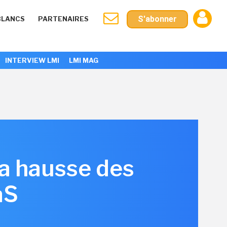
S'abonner
BLANCS
PARTENAIRES
INTERVIEW LMI
LMI MAG
la hausse des
aS