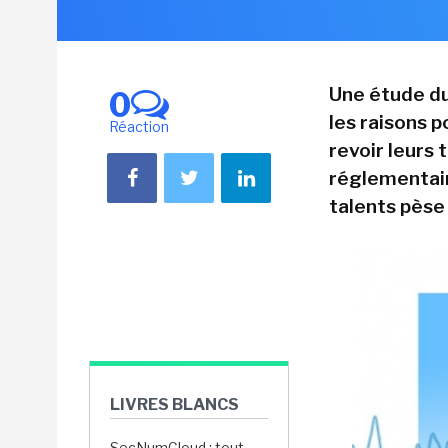
Une étude du
0
les raisons p
Réaction
revoir leurs 
réglementaire
talents pèse 
LIVRES BLANCS
SecNumCloud : tout