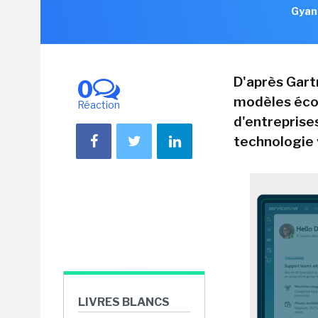
Gyan
D'après Gartn
0
modèles écon
Réaction
d'entreprise
technologie 
LIVRES BLANCS