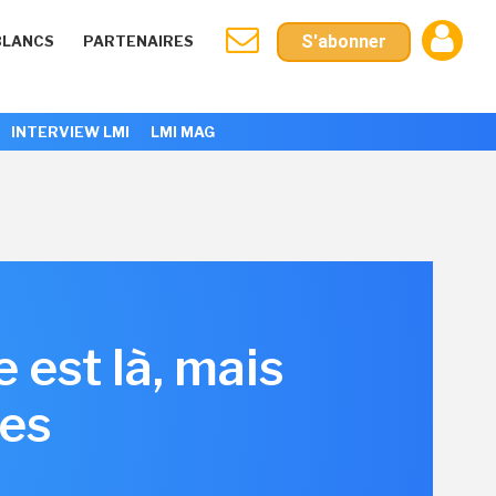
S'abonner
BLANCS
PARTENAIRES
INTERVIEW LMI
LMI MAG
e est là, mais
nes