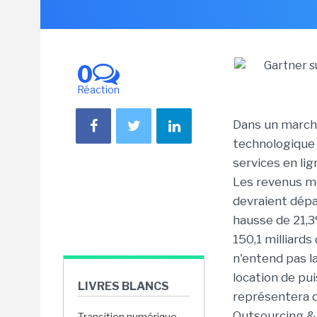
0
Réaction
Dans un marché
technologique d
services en lig
Les revenus m
devraient dépas
hausse de 21,3
150,1 milliards
n'entend pas l
location de pu
LIVRES BLANCS
représentera q
Outsourcing & 
Transition numérique