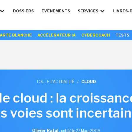
DOSSIERS
ÉVÉNEMENTS
SERVICES
LIVRES-
ARTE BLANCHE
ACCÉLERATEUR IA
CYBERCOACH
TESTS
TOUTE L'ACTUALITÉ
/
CLOUD
e cloud : la croissanc
s voies sont incertai
Olivier Rafal
,
publié le 27 Mars 2009