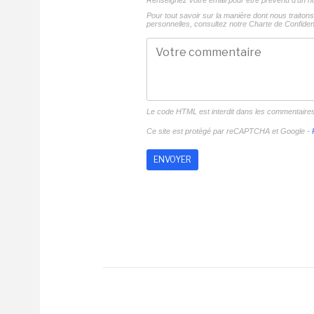
Renseignez votre email pour être prévenu d'un
Pour tout savoir sur la manière dont nous traito
personnelles, consultez notre
Charte de Confident
Le code HTML est interdit dans les commentaire
Ce site est protégé par reCAPTCHA et Google -