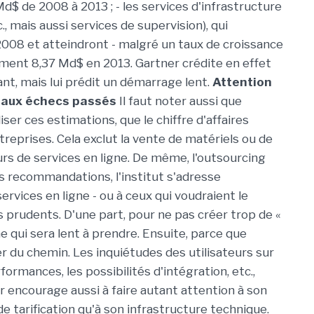
d$ de 2008 à 2013 ; - les services d'infrastructure
., mais aussi services de supervision), qui
008 et atteindront - malgré un taux de croissance
ent 8,37 Md$ en 2013. Gartner crédite en effet
nt, mais lui prédit un démarrage lent.
Attention
t aux échecs passés
Il faut noter aussi que
er ces estimations, que le chiffre d'affaires
treprises. Cela exclut la vente de matériels ou de
rs de services en ligne. De même, l'outsourcing
ses recommandations, l'institut s'adresse
rvices en ligne - ou à ceux qui voudraient le
ès prudents. D'une part, pour ne pas créer trop de «
 qui sera lent à prendre. Ensuite, parce que
r du chemin. Les inquiétudes des utilisateurs sur
rformances, les possibilités d'intégration, etc.,
 encourage aussi à faire autant attention à son
 tarification qu'à son infrastructure technique.