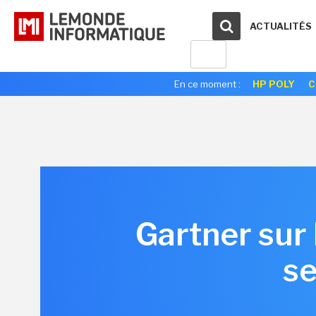
ACTUALITÉS
En ce moment :
HP POLY
C
Gartner sur l
se