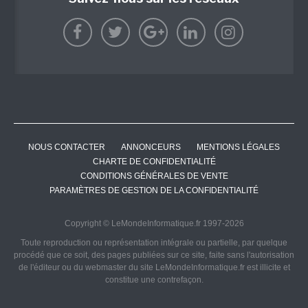
NOUS CONTACTER
ANNONCEURS
MENTIONS LÉGALES
CHARTE DE CONFIDENTIALITÉ
CONDITIONS GÉNÉRALES DE VENTE
PARAMÈTRES DE GESTION DE LA CONFIDENTIALITÉ
Copyright © LeMondeInformatique.fr 1997-2026
Toute reproduction ou représentation intégrale ou partielle, par quelque
procédé que ce soit, des pages publiées sur ce site, faite sans l'autorisation
de l'éditeur ou du webmaster du site LeMondeInformatique.fr est illicite et
constitue une contrefaçon.