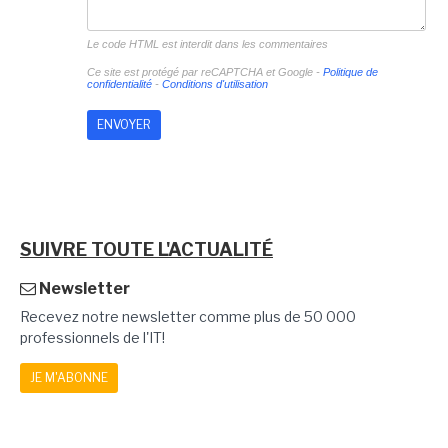
Le code HTML est interdit dans les commentaires
Ce site est protégé par reCAPTCHA et Google -
Politique de
confidentialité
-
Conditions d'utilisation
SUIVRE TOUTE L'ACTUALITÉ
Newsletter
Recevez notre newsletter comme plus de 50 000
professionnels de l'IT!
JE M'ABONNE