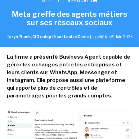
MOBILITÉ
/
APPLICATION
Meta greffe des agents métiers
sur ses réseaux sociaux
Taryn Plumb, CIO (adapté par Louise Costa)
,
publié le 09 Juin 2026
La firme a présenté Business Agent capable de
gérer les échanges entre les entreprises et
leurs clients sur WhatsApp, Messenger et
Instagram. Elle propose aussi une plateforme
qui apporte plus de contrôles et de
paramétrages pour les grands comptes.