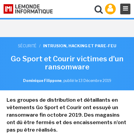
SÉCURITÉ
/
INTRUSION, HACKING ET PARE-FEU
Go Sport et Courir victimes d'un
ransomware
Dominique Filippone
,
publié le 13 Décembre 2019
Les groupes de distribution et détaillants en
vêtements Go Sport et Courir ont essuyé un
ransomware fin octobre 2019. Des magasins
ont dû être fermés et des encaissements n'ont
pas pu être réalisés.