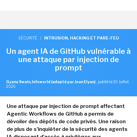
SÉCURITÉ
/
INTRUSION, HACKING ET PARE-FEU
Un agent IA de GitHub vulnérable à
une attaque par injection de
prompt
Gyana Swain, Infoworld (adapté par Jean Elyan)
,
publié le 10 Juillet
2026
Une attaque par injection de prompt affectant
Agentic Workflows de GitHub a permis de
dévoiler des dépôts de code privés. Une raison
de plus de s'inquiéter de la sécurité des agents
IA disposant d'accès à privilèges aux