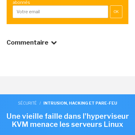
abonnés
OK
Commentaire
SÉCURITÉ
/
INTRUSION, HACKING ET PARE-FEU
Une vieille faille dans l'hyperviseur
KVM menace les serveurs Linux