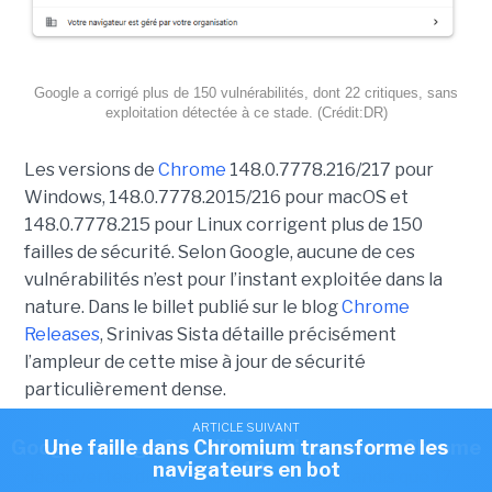
Google a corrigé plus de 150 vulnérabilités, dont 22 critiques, sans
exploitation détectée à ce stade. (Crédit:DR)
Les versions de
Chrome
148.0.7778.216/217 pour
Windows, 148.0.7778.2015/216 pour macOS et
148.0.7778.215 pour Linux corrigent plus de 150
failles de sécurité. Selon Google, aucune de ces
vulnérabilités n’est pour l’instant exploitée dans la
nature. Dans le billet publié sur le blog
Chrome
Releases
, Srinivas Sista détaille précisément
l’ampleur de cette mise à jour de sécurité
particulièrement dense.
ARTICLE SUIVANT
ARTICLE SUIVANT
Google corrige 22 failles critiques dans Chrome
Une faille dans Chromium transforme les
Parmi les 151 failles corrigées, 134 ont été
navigateurs en bot
148
découvertes directement par Google, tandis que 17