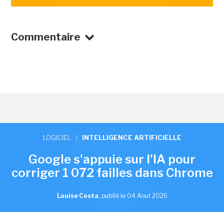
Commentaire
LOGICIEL
/
INTELLIGENCE ARTIFICIELLE
Google s'appuie sur l'IA pour
corriger 1 072 failles dans Chrome
Louise Costa
,
publié le 04 Aout 2026