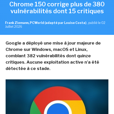
Chrome 150 corrige plus de 380
vulnérabilités dont 15 critiques
Frank Ziemann, PCWorld (adapté par Louise Costa)
,
publié le 02
Juillet 2026
Google a déployé une mise à jour majeure de
Chrome sur Windows, macOS et Linux,
comblant 382 vulnérabilités dont quinze
critiques. Aucune exploitation active n'a été
détectée à ce stade.