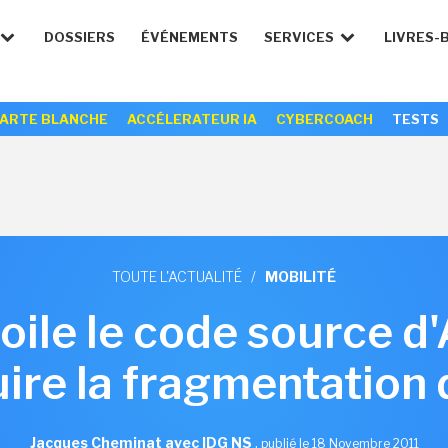
DOSSIERS
ÉVÉNEMENTS
SERVICES
LIVRES-
ARTE BLANCHE
ACCÉLERATEUR IA
CYBERCOACH
TESTS
TOUTE L'ACTUALITÉ
/
MOBILITÉ
ile le code source d
ire la fragmentation
Jacques Cheminat avec IDG NS
,
publié le 18 Novembre 2011