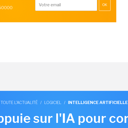
OK
 50000
TOUTE L'ACTUALITÉ
/
LOGICIEL
/
INTELLIGENCE ARTIFICIELLE
puie sur l'IA pour co