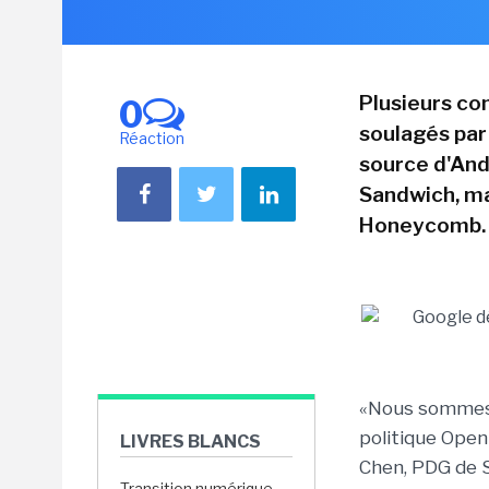
Plusieurs co
0
soulagés par
Réaction
source d'An
Sandwich, ma
Honeycomb.
«Nous sommes
politique Open 
LIVRES BLANCS
Chen, PDG de Sh
Transition numérique