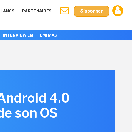
S'abonner
BLANCS
PARTENAIRES
INTERVIEW LMI
LMI MAG
'Android 4.0
 de son OS