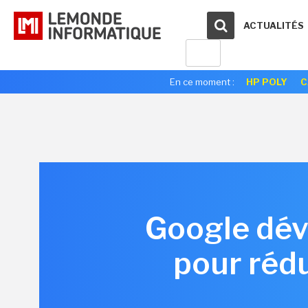
ACTUALITÉS
En ce moment :
HP POLY
C
Google dévo
pour rédu