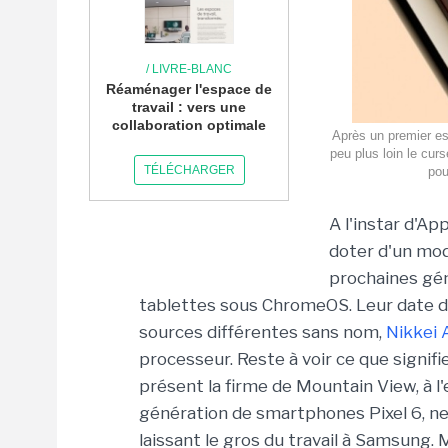
/ LIVRE-BLANC
Réaménager l'espace de
travail : vers une
collaboration optimale
Après un premier es
peu plus loin le cu
TÉLÉCHARGER
pou
A l'instar d'Ap
doter d'un mo
prochaines gé
tablettes sous ChromeOS. Leur date de 
sources différentes sans nom,
Nikkei 
processeur. Reste à voir ce que signi
présent la firme de Mountain View, à 
génération de smartphones Pixel 6, ne 
laissant le gros du travail à Samsung. 