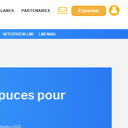
S'abonner
BLANCS
PARTENAIRES
INTERVIEW LMI
LMI MAG
 puces pour
ptembre 2021