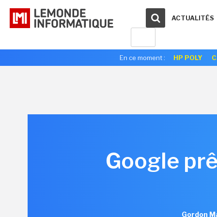
ACTUALITÉS
En ce moment :
HP POLY
C
Google prê
Gordon Ma