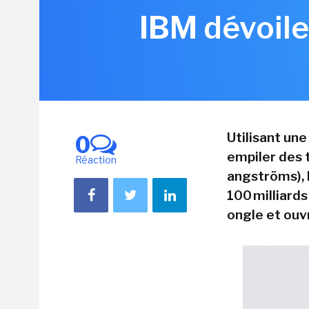
IBM dévoile
Utilisant un
0
empiler des t
Réaction
angströms), 
100 milliards
ongle et ouvr