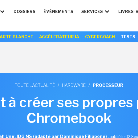
DOSSIERS
ÉVÉNEMENTS
SERVICES
LIVRES-
ARTE BLANCHE
ACCÉLERATEUR IA
CYBERCOACH
TESTS
TOUTE L'ACTUALITÉ
/
HARDWARE
/
PROCESSEUR
t à créer ses propres
Chromebook
h Ung, IDG NS (adapté par Dominique Filippone)
,
publié le 02 Se