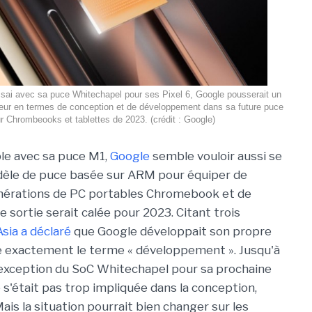
sai avec sa puce Whitechapel pour ses Pixel 6, Google pousserait un
rseur en termes de conception et de développement dans sa future puce
r Chrombeooks et tablettes de 2023. (crédit : Google)
ple avec sa puce M1,
Google
semble vouloir aussi se
dèle de puce basée sur ARM pour équiper de
nérations de PC portables Chromebook et de
sortie serait calée pour 2023. Citant trois
Asia a déclaré
que Google développait son propre
fie exactement le terme « développement ». Jusqu'à
l'exception du SoC Whitechapel pour sa prochaine
s'était pas trop impliquée dans la conception,
Mais la situation pourrait bien changer sur les