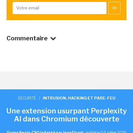
OK
Commentaire
SÉCURITÉ
/
INTRUSION, HACKING ET PARE-FEU
Une extension usurpant Perplexity
AI dans Chromium découverte
Gyana Swain, CSO (adapté par Jean Elyan)
,
publié le 03 Juillet 2026