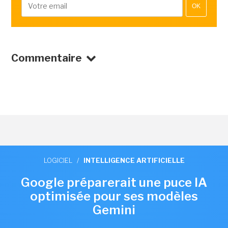
OK
Commentaire
LOGICIEL
/
INTELLIGENCE ARTIFICIELLE
Google préparerait une puce IA
optimisée pour ses modèles
Gemini