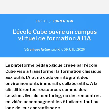
EMPLOI
/
FORMATION
L'école Cube ouvre un campus
virtuel de formation à l'IA
Véronique Arène
,
publié le 09 Juillet 2026
La plateforme pédagogique créée par l'école
Cube vise à transformer la formation classique
aux outils IA et no code en intégrant des
environnements immersifs collaboratifs. A la
clé, différentes ressources comme des
sessions live, du mentoring, ou des rencontres
en vidéo accompagnent les étudiants tout au
long de leur apprentissage.