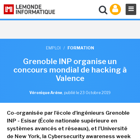
EMPLOI
/
FORMATION
Grenoble INP organise un
concours mondial de hacking à
Valence
Véronique Arène
,
publié le 23 Octobre 2019
Co-organisée par l'école d'ingénieurs Grenoble
INP - Esisar (École nationale supérieure en
systèmes avancés et réseaux), et l'Université
de New York, la Cybersecurity awareness week