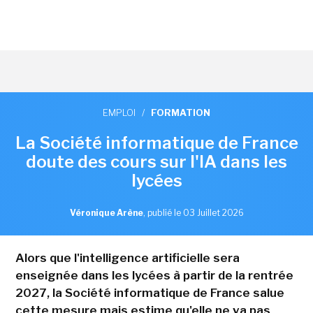
EMPLOI
/
FORMATION
La Société informatique de France
doute des cours sur l'IA dans les
lycées
Véronique Arène
,
publié le 03 Juillet 2026
Alors que l'intelligence artificielle sera
enseignée dans les lycées à partir de la rentrée
2027, la Société informatique de France salue
cette mesure mais estime qu'elle ne va pas