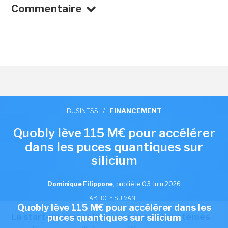
Commentaire
BUSINESS
/
FINANCEMENT
Quobly lève 115 M€ pour accélérer
dans les puces quantiques sur
silicium
Dominique Filippone
,
publié le 03 Juin 2026
ARTICLE SUIVANT
Quobly lève 115 M€ pour accélérer dans les
La start-up grenobloise en puces et systèmes
puces quantiques sur silicium