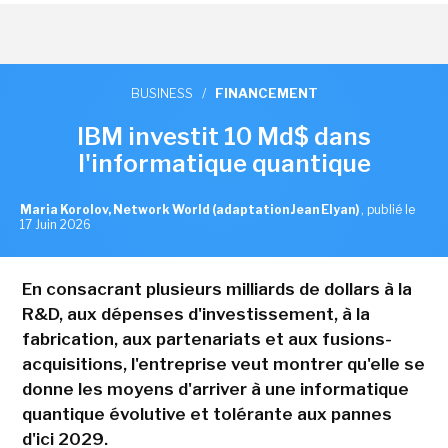
BUSINESS
/
FINANCEMENT
IBM investit 10 Md$ dans
l'informatique quantique
Maria Korolov, Network World (adaptation Jean Elyan)
,
publié le
17 Juin 2026
En consacrant plusieurs milliards de dollars à la
R&D, aux dépenses d'investissement, à la
fabrication, aux partenariats et aux fusions-
acquisitions, l'entreprise veut montrer qu'elle se
donne les moyens d'arriver à une informatique
quantique évolutive et tolérante aux pannes
d'ici 2029.