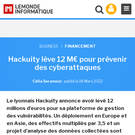
BUSINESS
/
FINANCEMENT
Hackuity lève 12 M€ pour prévenir
des cyberattaques
Célia Seramour
,
publié le 18 Mars 2022
Le lyonnais Hackuity annonce avoir levé 12
millions d'euros pour sa plateforme de gestion
des vulnérabilités. Un déploiement en Europe et
en Asie, des effectifs multipliés par 3,5 et un
projet d'analyse des données collectées sont