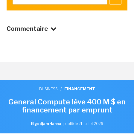
Commentaire
BUSINESS
/
FINANCEMENT
General Compute lève 400 M $ en
financement par emprunt
Elgodjam Hanna
,
publié le 21 Juillet 2026