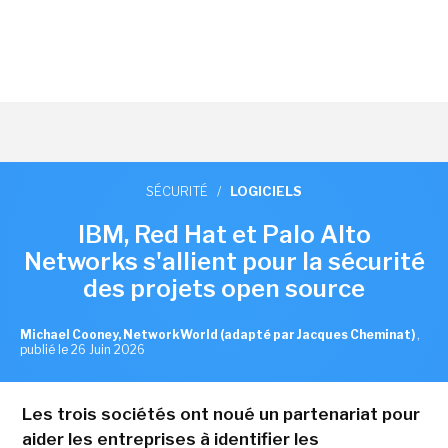
SÉCURITÉ
/
LOGICIELS
IBM, Red Hat et Palo Alto
Networks s'allient pour la sécurité
des projets open source
Michael Cooney, NetworkWorld (adapté par Jacques Cheminat)
,
publié le 26 Juin 2026
Les trois sociétés ont noué un partenariat pour
aider les entreprises à identifier les