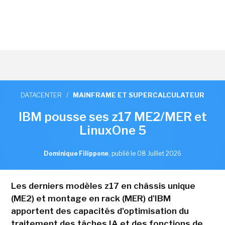
DATACENTER
/
MAINFRAME ET SUPERCALCULATEUR
IBM pousse ses z17 ME2/MER et
LinuxOne 5
Dominique Filippone
,
publié le 08 Juillet 2026
Les derniers modèles z17 en châssis unique
(ME2) et montage en rack (MER) d'IBM
apportent des capacités d'optimisation du
traitement des tâches IA et des fonctions de