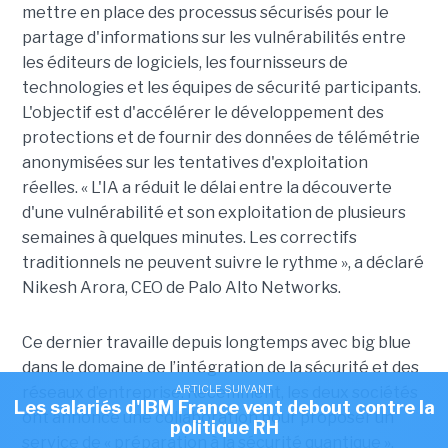
mettre en place des processus sécurisés pour le
partage d'informations sur les vulnérabilités entre
les éditeurs de logiciels, les fournisseurs de
technologies et les équipes de sécurité participants.
L'objectif est d'accélérer le développement des
protections et de fournir des données de télémétrie
anonymisées sur les tentatives d'exploitation
réelles. « L'IA a réduit le délai entre la découverte
d'une vulnérabilité et son exploitation de plusieurs
semaines à quelques minutes. Les correctifs
traditionnels ne peuvent suivre le rythme », a déclaré
Nikesh Arora, CEO de Palo Alto Networks.
Ce dernier travaille depuis longtemps avec big blue
dans le domaine de l’intégration de la sécurité et des
ARTICLE SUIVANT
réseaux d’entreprise. Récemment, les deux sociétés
Les salariés d'IBM France vent debout contre la
ont annoncé une collaboration pour proposer un
politique RH
service de « préparation à la sécurité quantique ».