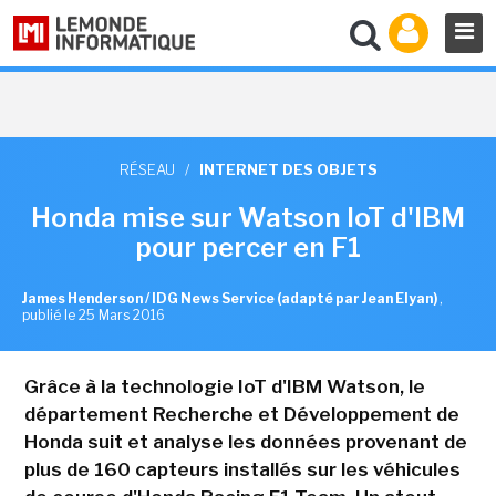
RÉSEAU
/
INTERNET DES OBJETS
Honda mise sur Watson IoT d'IBM
pour percer en F1
James Henderson / IDG News Service (adapté par Jean Elyan)
,
publié le 25 Mars 2016
Grâce à la technologie IoT d'IBM Watson, le
département Recherche et Développement de
Honda suit et analyse les données provenant de
plus de 160 capteurs installés sur les véhicules