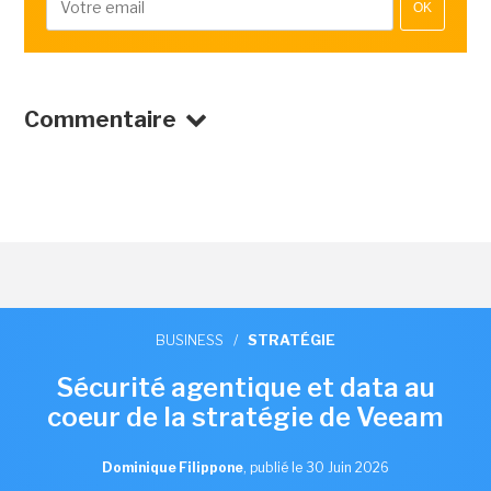
OK
Commentaire
BUSINESS
/
STRATÉGIE
Sécurité agentique et data au
coeur de la stratégie de Veeam
Dominique Filippone
,
publié le 30 Juin 2026