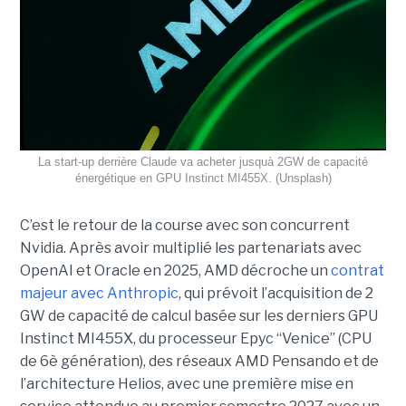
La start-up derrière Claude va acheter jusquà 2GW de capacité
énergétique en GPU Instinct MI455X. (Unsplash)
C’est le retour de la course avec son concurrent
Nvidia.
Après avoir multiplié les partenariats avec
OpenAI et Oracle en 2025, AMD décroche un
contrat
majeur avec Anthropic
, qui prévoit l’acquisition de 2
GW de capacité de calcul basée sur les derniers GPU
Instinct MI455X, du
processeur
Epyc
“Venice” (CPU
de 6è génération), des réseaux
AMD Pensando
et de
l’architecture Helios, avec une première mise en