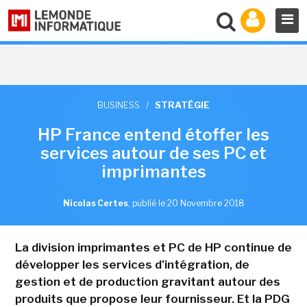
BUSINESS
/
STRATÉGIE
HP France entend étoffer les
services autour de ses PC et
imprimantes
Nicolas Certes
,
publié le 20 Novembre 2018
La division imprimantes et PC de HP continue de
développer les services d'intégration, de
gestion et de production gravitant autour des
produits que propose leur fournisseur. Et la PDG