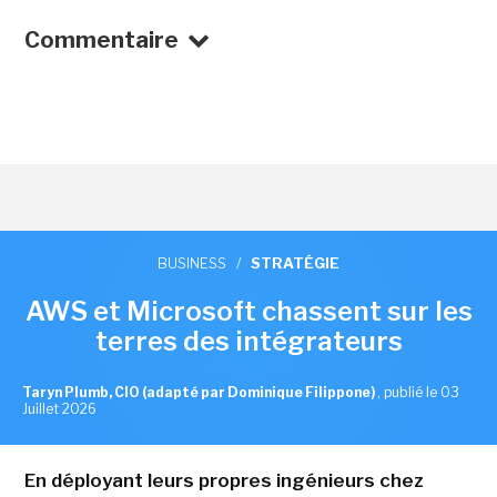
Commentaire
BUSINESS
/
STRATÉGIE
AWS et Microsoft chassent sur les
terres des intégrateurs
Taryn Plumb, CIO (adapté par Dominique Filippone)
,
publié le 03
Juillet 2026
En déployant leurs propres ingénieurs chez