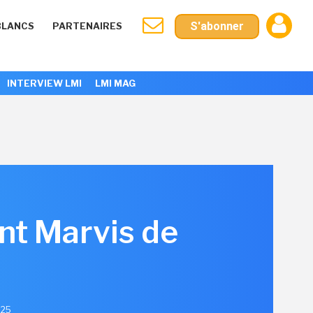
S'abonner
BLANCS
PARTENAIRES
INTERVIEW LMI
LMI MAG
nt Marvis de
025