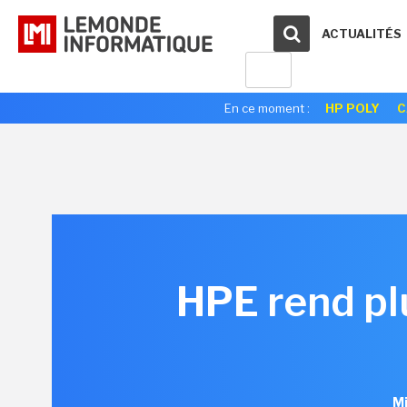
ACTUALITÉS
En ce moment :
HP POLY
C
HPE rend pl
Mi