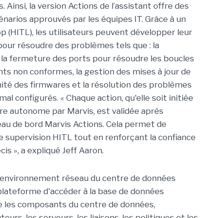
 Ainsi, la version Actions de l’assistant offre des
narios approuvés par les équipes IT. Grâce à un
 (HITL), les utilisateurs peuvent développer leur
 pour résoudre des problèmes tels que : la
 la fermeture des ports pour résoudre les boucles
nts non conformes, la gestion des mises à jour de
mité des firmwares et la résolution des problèmes
al configurés. « Chaque action, qu'elle soit initiée
ère autonome par Marvis, est validée après
leau de bord Marvis Actions. Cela permet de
ne supervision HITL tout en renforçant la confiance
is », a expliqué Jeff Aaron.
l'environnement réseau du centre de données
plateforme d'accéder à la base de données
ie les composants du centre de données,
s, les serveurs, les liaisons, les politiques et les