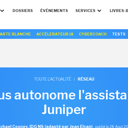
DOSSIERS
ÉVÉNEMENTS
SERVICES
LIVRES-
ARTE BLANCHE
ACCÉLERATEUR IA
CYBERCOACH
TESTS
TOUTE L'ACTUALITÉ
/
RÉSEAU
us autonome l'assista
Juniper
chael Cooney, IDG NS (adapté par Jean Elyan)
,
publié le 28 Aout 2