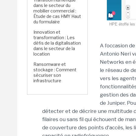
dans le secteur du
mobilier commercial :
Étude de cas HMY Haut
du formulaire
HPE étoffe les 
Innovation et
transformation : Les
défis de la digitalisation
A l’occasion de
dans le secteur de la
Antonio Neri va
location
Networks en év
Ransomware et
stockage : Comment
le réseau de d
sécuriser son
vers les agents
infrastructure
fonctionnalité
gestion des da
de Juniper. Po
détecter et de décrire une multitude
filaires ou sans fil qui échouent de ma
de couverture des points d'accès, les 
capacité en radiofréquence.