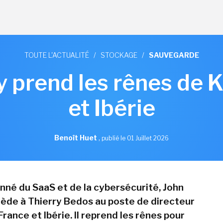
TOUTE L'ACTUALITÉ
/
STOCKAGE
/
SAUVEGARDE
 prend les rênes de 
et Ibérie
Benoît Huet
,
publié le 01 Juillet 2026
onné du SaaS et de la cybersécurité, John
ède à Thierry Bedos au poste de directeur
ance et Ibérie. Il reprend les rênes pour