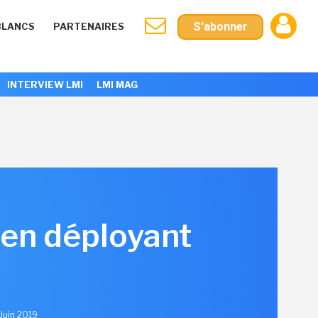
S'abonner
BLANCS
PARTENAIRES
INTERVIEW LMI
LMI MAG
 en déployant
 Juin 2019