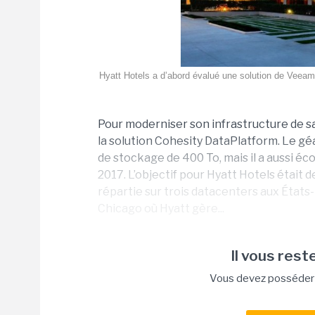
Hyatt Hotels a d’abord évalué une solution de Veeam
Pour moderniser son infrastructure de s
la solution Cohesity DataPlatform. Le gé
de stockage de 400 To, mais il a aussi é
2017. L’objectif pour Hyatt Hotels était 
répartie sur trois datacenters aux États
Chicago où Hyatt gère...
Il vous reste
Vous devez posséder u