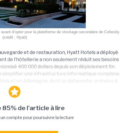
 avant d’opter pour la plateforme de stockage secondaire de Cohesity.
(crédit : Hyatt)
auvegarde et de restauration, Hyatt Hotels a déployé
ant de l’hôtellerie a non seulement réduit ses besoins
conomisé 400 000 dollars depuis son déploiement fin
de simplifier une infrastructure informatique complexe
-Unis et en Allemagne, dont un datacenter primaire à
 85% de l'article à lire
n compte pour poursuivre la lecture