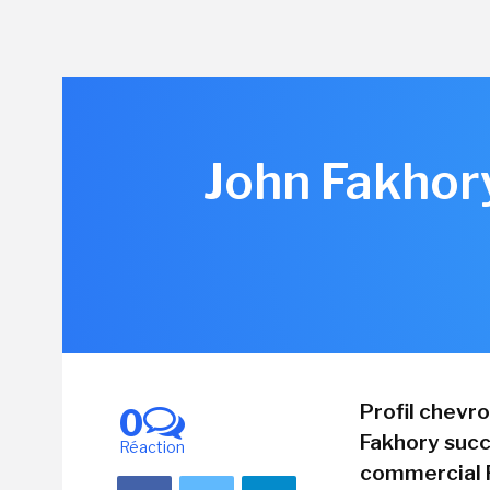
John Fakhory
Profil chevr
0
Fakhory succ
Réaction
commercial Fr