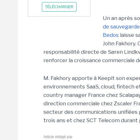
TÉLÉCHARGER
Un an après so
de sauvegarde 
Bedos
laisse s
John Fakhory. C
responsabilité directe de Søren Lindkvi
renforcer la croissance commerciale de
M. Fakhory apporte à Keepit son exper
environnements SaaS, cloud, fintech et c
country manager France chez Scalapay.
direction commerciale chez Zscaler Fran
secteur des communications unifiées 
trois ans et chez SCT Telecom durant p
Article rédigé par