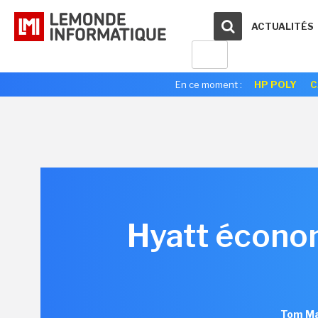
ACTUALITÉS
En ce moment :
HP POLY
C
Hyatt économ
Tom Ma