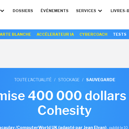
DOSSIERS
ÉVÉNEMENTS
SERVICES
LIVRES-
ARTE BLANCHE
ACCÉLERATEUR IA
CYBERCOACH
TESTS
TOUTE L'ACTUALITÉ
/
STOCKAGE
/
SAUVEGARDE
ise 400 000 dollars
Cohesity
caulay /ComputerWorld UK (adapté par Jean Elyan)
,
publié le 10