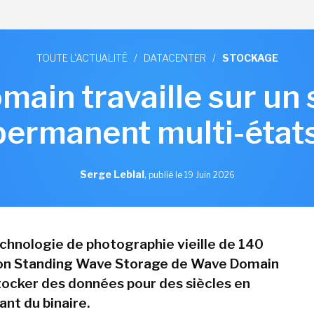
TOUTE L'ACTUALITÉ
/
DATACENTER
/
STOCKAGE
ain travaille sur un
permanent multi-état
Serge Leblal
,
publié le 19 Juin 2026
chnologie de photographie vieille de 140
tion Standing Wave Storage de Wave Domain
ocker des données pour des siècles en
ant du binaire.