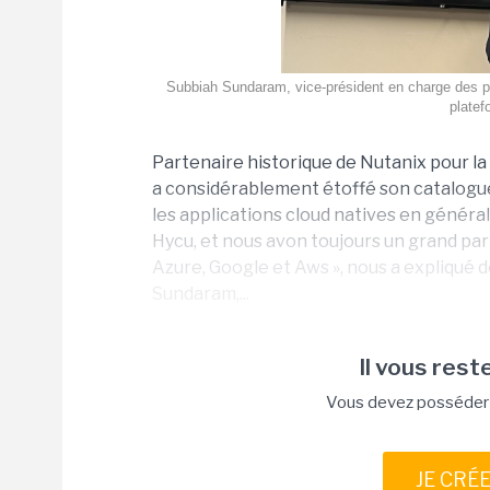
Subbiah Sundaram, vice-président en charge des pro
platef
Partenaire historique de Nutanix pour 
a considérablement étoffé son catalogue 
les applications cloud natives en généra
Hycu, et nous avon toujours un grand par
Azure, Google et Aws », nous a expliqué dé
Sundaram,...
Il vous reste
Vous devez posséder u
JE CRÉ