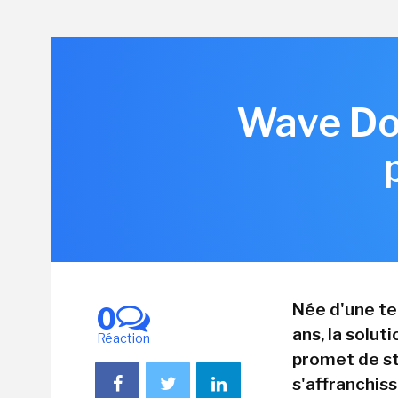
Wave Dom
Née d'une te
0
ans, la solu
Réaction
promet de st
s'affranchiss