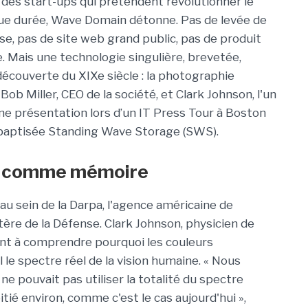
e des start-ups qui prétendent révolutionner le
ue durée, Wave Domain détonne. Pas de levée de
e, pas de site web grand public, pas de produit
e. Mais une technologie singulière, brevetée,
 découverte du XIXe siècle : la photographie
b Miller, CEO de la société, et Clark Johnson, l'un
une présentation lors d’un IT Press Tour à Boston
ie baptisée Standing Wave Storage (SWS).
es comme mémoire
 sein de la Darpa, l'agence américaine de
ère de la Défense. Clark Johnson, physicien de
isant à comprendre pourquoi les couleurs
 le spectre réel de la vision humaine. « Nous
 pouvait pas utiliser la totalité du spectre
oitié environ, comme c'est le cas aujourd'hui »,