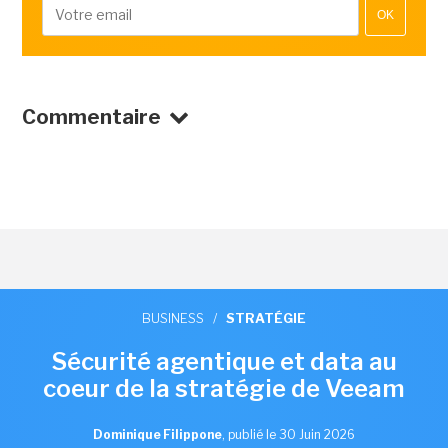
OK
Commentaire
BUSINESS
/
STRATÉGIE
Sécurité agentique et data au
coeur de la stratégie de Veeam
Dominique Filippone
,
publié le 30 Juin 2026