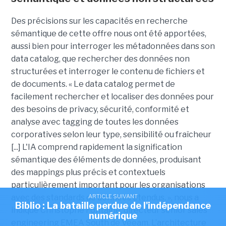
Des précisions sur les capacités en recherche
sémantique de cette offre nous ont été apportées,
aussi bien pour interroger les métadonnées dans son
data catalog, que rechercher des données non
structurées et interroger le contenu de fichiers et
de documents. « Le data catalog permet de
facilement rechercher et localiser des données pour
des besoins de privacy, sécurité, conformité et
analyse avec tagging de toutes les données
corporatives selon leur type, sensibilité ou fraîcheur
[...] L'IA comprend rapidement la signification
sémantique des éléments de données, produisant
des mappings plus précis et contextuels
particulièrement important pour les organisations
avec des standards de données étendus. », nous a
ARTICLE SUIVANT
Biblio : La bataille perdue de l'indépendance
indiqué Christophe Fontaine, directeur senior sales
numérique
engineering EMEA South de Veeam. L’architecture