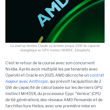
La start-up derrière Claude va acheter jusquà 2GW de capacité
énergétique en GPU Instinct MI455X. (Unsplash)
C’est le retour de la course avec son concurrent
Nvidia.
Après avoir multiplié les partenariats avec
OpenAI et Oracle en 2025, AMD décroche un
contrat
majeur avec Anthropic
, qui prévoit l’acquisition de 2
GW de capacité de calcul basée sur les derniers GPU
Instinct MI455X, du
processeur
Epyc
“Venice” (CPU
de 6è génération), des réseaux
AMD Pensando
et de
l’architecture Helios, avec une première mise en