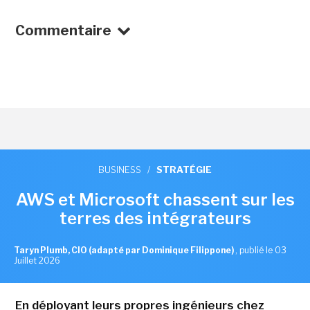
Commentaire
BUSINESS
/
STRATÉGIE
AWS et Microsoft chassent sur les
terres des intégrateurs
Taryn Plumb, CIO (adapté par Dominique Filippone)
,
publié le 03
Juillet 2026
En déployant leurs propres ingénieurs chez