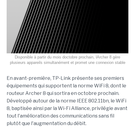
Disponible à partir du mois doctobre prochain, lArcher 8 gère
plusieurs appareils simultanément et promet une connexion stable
En avant-première, TP-Link présente ses premiers
équipements qui supportent la norme WiFi 8, dont le
routeur Archer 8 qui sortira en octobre prochain.
Développé autour de la norme IEEE 802.11bn, le WiFi
8, baptisée ainsi par la Wi-Fi Alliance, privilégie avant
tout l'amélioration des communications sans fil
plutôt que l'augmentation du débit.