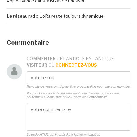
Apple avance dans la 6G avec Ericsson
Le réseau radio LoRa reste toujours dynamique
Commentaire
COMMENTER CET ARTICLE EN TANT QUE
VISITEUR
OU
CONNECTEZ-VOUS
Renseignez votre email pour être prévenu d'un nouveau commentaire
Pour tout savoir sur la manière dont nous traitons vos données
personnelles, consultez notre
Charte de Confidentialité.
Le code HTML est interdit dans les commentaires