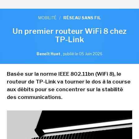
MOBILITÉ
/
RÉSEAU SANS FIL
Un premier routeur WiFi 8 chez
TP-Link
Benoît Huet
,
publié le 05 Juin 2026
Basée sur la norme IEEE 802.11bn (WiFi 8), le
routeur de TP-Link va tourner le dos à la course
aux débits pour se concentrer sur la stabilité
des communications.