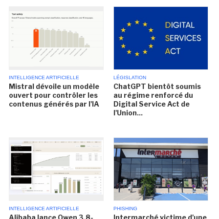
INTELLIGENCE ARTIFICIELLE
LÉGISLATION
Mistral dévoile un modèle
ChatGPT bientôt soumis
ouvert pour contrôler les
au régime renforcé du
contenus générés par l'IA
Digital Service Act de
l'Union...
INTELLIGENCE ARTIFICIELLE
PHISHING
Alibaba lance Qwen 3.8-
Intermarché victime d'une