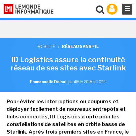
MOBILITÉ
/
RÉSEAU SANS FIL
ID Logistics assure la continuité
réseau de ses sites avec Starlink
Emmanuelle Delsol
,
publié le 20 Mai 2024
Pour éviter les interruptions ou coupures et
déployer facilement de nouveaux entrepôts et
hubs connectés, ID Logistics a opté pour les
constellations de satellites en orbite basse de
Starlink. Après trois premiers sites en France, le