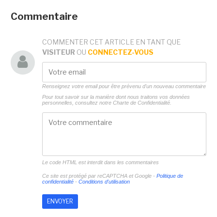
Commentaire
COMMENTER CET ARTICLE EN TANT QUE
VISITEUR
OU
CONNECTEZ-VOUS
Renseignez votre email pour être prévenu d'un nouveau commentaire
Pour tout savoir sur la manière dont nous traitons vos données
personnelles, consultez notre
Charte de Confidentialité.
Le code HTML est interdit dans les commentaires
Ce site est protégé par reCAPTCHA et Google -
Politique de
confidentialité
-
Conditions d'utilisation