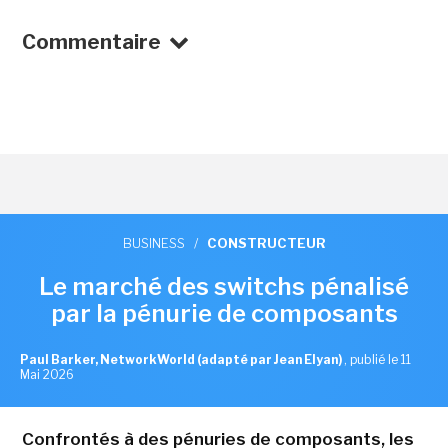
Commentaire
BUSINESS
/
CONSTRUCTEUR
Le marché des switchs pénalisé
par la pénurie de composants
Paul Barker, NetworkWorld (adapté par Jean Elyan)
,
publié le 11
Mai 2026
Confrontés à des pénuries de composants, les