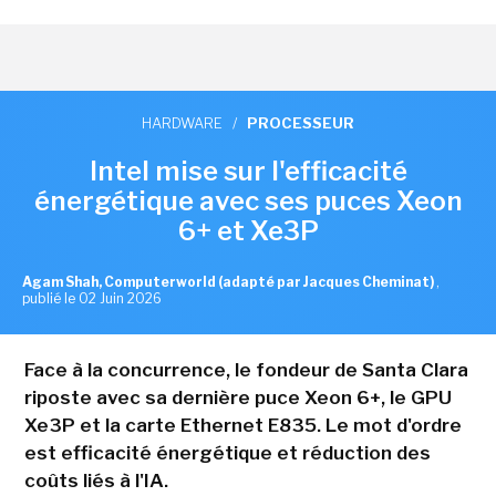
HARDWARE
/
PROCESSEUR
Intel mise sur l'efficacité
énergétique avec ses puces Xeon
6+ et Xe3P
Agam Shah, Computerworld (adapté par Jacques Cheminat)
,
publié le 02 Juin 2026
Face à la concurrence, le fondeur de Santa Clara
riposte avec sa dernière puce Xeon 6+, le GPU
Xe3P et la carte Ethernet E835. Le mot d'ordre
est efficacité énergétique et réduction des
coûts liés à l'IA.