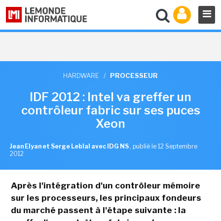
HARDWARE
/
PROCESSEUR
IDF 2012 : Intel va greffer un
contrôleur fabric sur ses puces
Xeon
Jean Elyan et Serge Leblal avec IDG NS
,
publié le 12 Septembre
2012
Après l'intégration d'un contrôleur mémoire
sur les processeurs, les principaux fondeurs
du marché passent à l'étape suivante : la