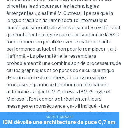
pincettes les discours sur les technologies
émergentes », a estimé M. Cutress. Il pense que la
longue tradition de l’architecture informatique
numérique sera difficile à renverser. « La réalité, c’est
que toute technologie issue de ce secteur de la R&D
fonctionnera en parallèle avec le matériel haute
performance actuel, et non pour le remplacer », a-t-
il affirmé. « La pile matérielle ressemblera
probablement à une combinaison de processeurs, de
cartes graphiques et de puces de calcul quantique
dans un centre de données, et non à un simple
processeur quantique fonctionnant de manière
autonome », a ajouté M. Cutress.
« IBM, Google et
Microsoft l’ont compris et réorientent leurs
messages en conséquence », a-t-il indiqué. « Les
processeurs quantiques et les supercalculateurs
ARTICLE SUIVANT
basés sur l’IA se complètent naturellement », a
IBM dévoile une architecture de puce 0,7 nm
déclaré Pranav Gokhale, cofondateur et directeur