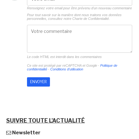
Renseignez votre email pour être prévenu d'un nouveau commentaire
Pour tout savoir sur la manière dont nous traitons vos données
personnelles, consultez notre
Charte de Confidentialité.
Le code HTML est interdit dans les commentaires
Ce site est protégé par reCAPTCHA et Google -
Politique de
confidentialité
-
Conditions d'utilisation
SUIVRE TOUTE L'ACTUALITÉ
Newsletter